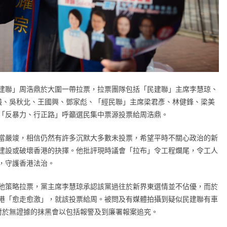
建聯」周浩鼎於大圍一帶拉票，拉票團隊包括「民建聯」主席李慧琼、
儀、吳秋北、王國興、鄧家彪、「經民聯」主席梁君彥、林健鋒、梁美
「反暴力、行正路」呼籲選民集中票源投票給周浩鼎。
當嚴竣，相信仍然有許多沉默大多數未投票，希望平時不關心政治的新
建設或破壞香港的抉擇。他批評現時議會「拉布」令工程爛尾，令工人
，守護香港法治。
他策略拉票，黨主席李慧琼承認該黨過往於新界東選情並不佔優，而於
港「愈走愈激」，就該投票給周。被問及有媒體拍攝到疑似民建聯有車
對於無證據的抹黑會以包括報警及到廉署報案追究。