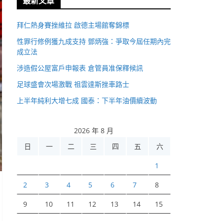
最新文章
拜仁熱身賽挫維拉 啟德主場館奪錦標
性罪行修例獲九成支持 鄧炳強：爭取今屆任期內完
成立法
涉造假公屋富戶申報表 倉管員准保釋候訊
足球盛會次場激戰 祖雲達斯挫車路士
上半年純利大增七成 國泰：下半年油價續波動
2026 年 8 月
日
一
二
三
四
五
六
1
2
3
4
5
6
7
8
9
10
11
12
13
14
15