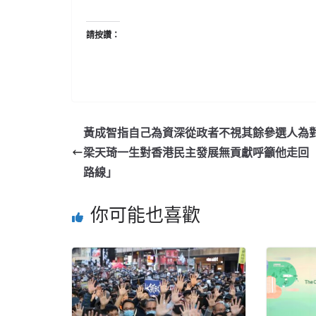
請按讚：
黃成智指自己為資深從政者不視其餘參選人為對
梁天琦一生對香港民主發展無貢獻呼籲他走回
路線」
你可能也喜歡