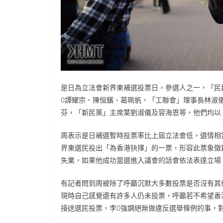
是日為立法會新界東補選投票日，參選人之一，「民
譚耀宗、陳恒鑌、葛珮帆、「工聯會」理事長林淑
芬，「新民黨」主席葉劉淑儀及容海恩等，他們均以
周表示是日補選暫時投票率比上屆立法會低，選情相
界東選民投出「為香港抉擇」的一票，形容此票象徵
失業，如果他成功當選進入議會的話會依法表達立場
有記者問到周被除了呼籲沉默大多數投票是否沒有其
現時自己感覺還有許多人仍未投票，呼籲若不希望香
接送選民投票，李強調絕無做違反選舉條例的事，