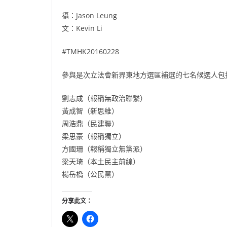
攝：Jason Leung
文：Kevin Li
#TMHK20160228
參與是次立法會新界東地方選區補選的七名候選人包
劉志成（報稱無政治聯繫）
黃成智（新思維）
周浩鼎（民建聯）
梁思豪（報稱獨立）
方國珊（報稱獨立無黨派）
梁天琦（本土民主前線）
楊岳橋（公民黨）
分享此文：