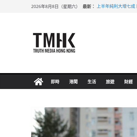
Skip
最新：
上半年純利大增七成
2026年8月8日（星期六）
to
拜仁熱身賽挫維拉 
性罪行修例獲九成支
content
涉造假公屋富戶申報
足球盛會次場激戰 
即時
港聞
生活
旅遊
財經