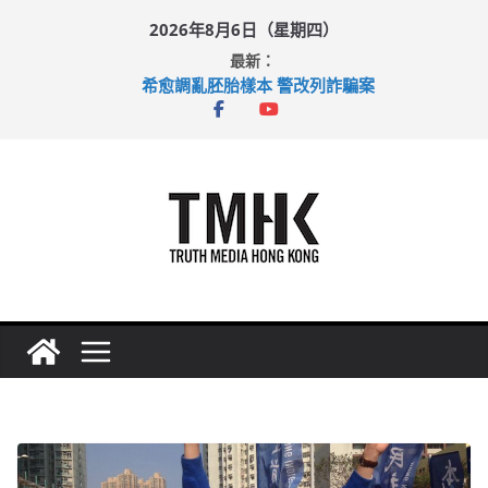
Skip
2026年8月6日（星期四）
to
最新：
content
希愈調亂胚胎樣本 警改列詐騙案
足球盛會次場激戰 祖雲達斯挫車路士
上半年純利大增七成 國泰：下半年油價續波動
上半年車禍奪六十三命 警方：下週起嚴打交通違例
巴士非禮女學生 六旬漢判囚四月