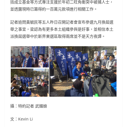
括成立基金等方式專注支援於年初二旺角衝突中被捕人士，
並透露現時已籌得約一百萬元款項進行相關工作。
記者追問黃毓民等五人昨日召開記者會宣布參選九月換屆選
舉之事宜，梁認為有更多本土組織參與是好事，並相信本土
派換屆選舉中於新界東選區取得兩席並不是天方夜譚。
攝：特約記者 武媚娘
文：Kevin Li