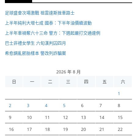
足球盛會次場激戰 祖雲達斯挫車路士
上半年純利大增七成 國泰：下半年油價續波動
上半年車禍奪六十三命 警方：下週起嚴打交通違例
巴士非禮女學生 六旬漢判囚四月
希愈調亂胚胎樣本 警改列詐騙案
2026 年 8 月
日
一
二
三
四
五
六
1
2
3
4
5
6
7
8
9
10
11
12
13
14
15
16
17
18
19
20
21
22