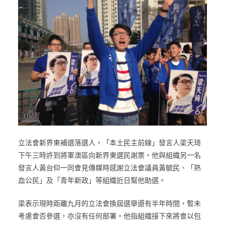
立法會新界東補選落選人，「本土民主前線」發言人梁天琦
下午三時許到將軍澳區向新界東選民謝票。他與組織另一名
發言人黃台仰一同會見傳媒時感謝立法會議員黃毓民、「熱
血公民」及「青年新政」等組織近日幫他助選。
梁表示現時距離九月的立法會換屆選舉還有半年時間，暫未
考慮會否參選，亦沒有任何部署。他指組織接下來將會以包