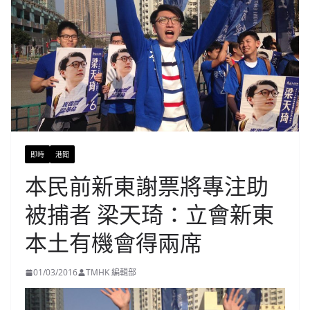
即時
港聞
本民前新東謝票將專注助
被捕者 梁天琦：立會新東
本土有機會得兩席
01/03/2016
TMHK 編輯部