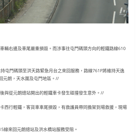
軌，車輛右邊及車尾嚴重損毀。而涉事往屯門碼頭方向的輕鐵路線610
15將維持屯門碼頭至洪天路緊急月台之來回服務，路線761P將維持天逸
元朗，天水圍及屯門地區。//
，然後與從元朗總站開出的輕鐵車卡發生碰撞發生意外。//
車及一卡西行輕鐵，客貨車車尾損毀，有救護員帶同擔架到場救援，現場
615線來回元朗總站及洪水橋站服務受阻。