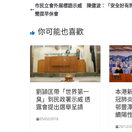
市民立會外展標語示威 陳健波：「安全好有
需提早休會
你可能也喜歡
劉頴匡帶「世界第一
本港
臭」到民政署示威 透
冠肺炎
露會提出選舉呈請
邨豐
續陽
05/02/2018
29/12/2