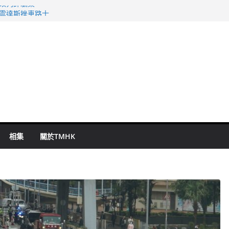
警改列詐騙案
祖雲達斯挫車路士
 國泰：下半年油價續波動
命 警方：下週起嚴打交通違例
旬漢判囚四月
相集
關於TMHK