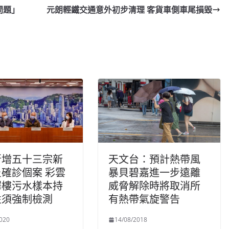
問題」
元朗輕鐵交通意外初步清理 客貨車側車尾損毀
新增五十三宗新
天文台：預計熱帶風
確診個案 彩雲
暴貝碧嘉進一步遠離
澤樓污水樣本持
威脅解除時將取消所
性須強制檢測
有熱帶氣旋警告
020
14/08/2018