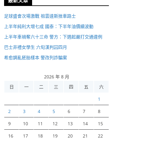
最新文章
足球盛會次場激戰 祖雲達斯挫車路士
上半年純利大增七成 國泰：下半年油價續波動
上半年車禍奪六十三命 警方：下週起嚴打交通違例
巴士非禮女學生 六旬漢判囚四月
希愈調亂胚胎樣本 警改列詐騙案
2026 年 8 月
日
一
二
三
四
五
六
1
2
3
4
5
6
7
8
9
10
11
12
13
14
15
16
17
18
19
20
21
22