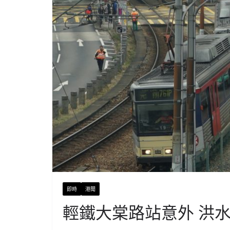
即時
港聞
輕鐵大棠路站意外 洪