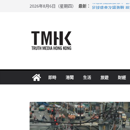
Skip
希愈調亂胚胎樣本 
最新：
2026年8月6日（星期四）
to
足球盛會次場激戰 
上半年純利大增七成
content
上半年車禍奪六十三
巴士非禮女學生 六
即時
港聞
生活
旅遊
財經