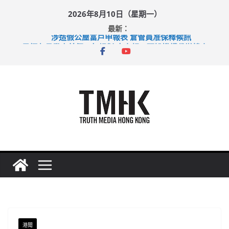
Skip
2026年8月10日（星期一）
to
最新：
content
涉造假公屋富戶申報表 倉管員准保釋候訊
目標九月發表首個五年規劃 李家超：研設機構代辦樓宇維修
黃大仙上邨發生企圖謀殺及自殺案 警方：疑兇斬傷鄰居後墮亡
拜仁熱身賽挫維拉 啟德主場館奪錦標
性罪行修例獲九成支持 鄧炳強：爭取今屆任期內完成立法
港聞