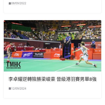
08/09/2022
李卓耀逆轉險勝梁峻豪 晉級港羽賽男單8強
12/09/2024