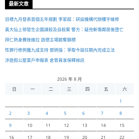
最新文章
目標九月發表首個五年規劃 李家超：研設機構代辦樓宇維修
黃大仙上邨發生企圖謀殺及自殺案 警方：疑兇斬傷鄰居後墮亡
拜仁熱身賽挫維拉 啟德主場館奪錦標
性罪行修例獲九成支持 鄧炳強：爭取今屆任期內完成立法
涉造假公屋富戶申報表 倉管員准保釋候訊
2026 年 8 月
日
一
二
三
四
五
六
1
2
3
4
5
6
7
8
9
10
11
12
13
14
15
16
17
18
19
20
21
22