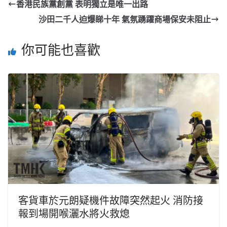
香港民族黨創黨 表明獨立是唯一出路
沙田二千人迫爆睇十年 氣氛踴躍商場保安未阻止
你可能也喜歡
客貨車於元朗疑機件故障突然起火 消防接
報到場開喉灑水將火救熄