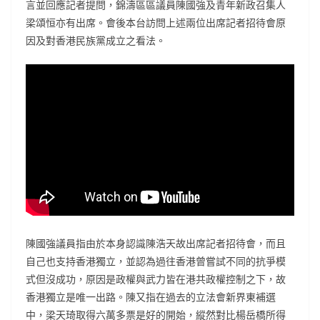
言並回應記者提問，錦濤區區議員陳國強及青年新政召集人
梁頌恒亦有出席。會後本台訪問上述兩位出席記者招待會原
因及對香港民族黨成立之看法。
陳國強議員指由於本身認識陳浩天故出席記者招待會，而且
自己也支持香港獨立，並認為過往香港曾嘗試不同的抗爭模
式但沒成功，原因是政權與武力皆在港共政權控制之下，故
香港獨立是唯一出路。陳又指在過去的立法會新界東補選
中，梁天琦取得六萬多票是好的開始，縱然對比楊岳橋所得