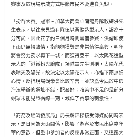
賽事及於現場示威方式呼籲市民不要進食魚翅。
「扮嘢大賽」冠軍 – 加拿大商會華南龍舟隊教練洪先
生表示，以往未見過有隊伍以黃鴨造型示人，認為十
分可愛，因此花了約三個月時間籌備參賽。洪謂即使
下雨仍無損熱情，指能夠獲獎是非常值得高興，明年
將會努力務求再下一城。而獲得亞軍，以太陽花造型
示人的「港鐵扮鬼臉隊」領隊畢先生則稱，太陽花代
表晴天及陽光，故決定以太陽花示人，亦指下雨無損
心情，反指現場觀衆會比較辛苦，並認爲今屆於中環
海濱舉辦的選址不錯、配套好；唯美中不足的是部分
觀眾未能見證衝線一刻，減低了賽事的刺激性。
「商務及經濟發展局」局長蘇錦樑接受傳媒訪問時表
示，是日因為天雨關係，影響了遊客及市民出席嘉年
華的意欲，但重申參加者的反應非常正面，又透露大