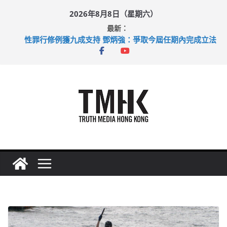
Skip
2026年8月8日（星期六）
to
最新：
content
拜仁熱身賽挫維拉 啟德主場館奪錦標
性罪行修例獲九成支持 鄧炳強：爭取今屆任期內完成立法
涉造假公屋富戶申報表 倉管員准保釋候訊
足球盛會次場激戰 祖雲達斯挫車路士
上半年純利大增七成 國泰：下半年油價續波動