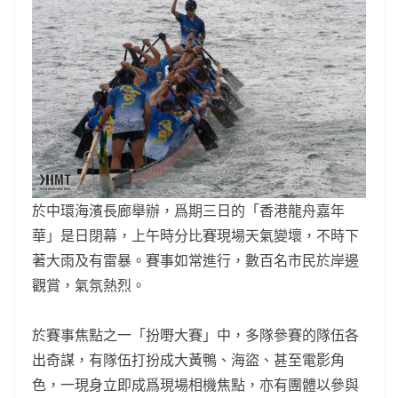
於中環海濱長廊舉辦，爲期三日的「香港龍舟嘉年
華」是日閉幕，上午時分比賽現場天氣變壞，不時下
著大雨及有雷暴。賽事如常進行，數百名市民於岸邊
觀賞，氣氛熱烈。
於賽事焦點之一「扮嘢大賽」中，多隊參賽的隊伍各
出奇謀，有隊伍打扮成大黃鴨、海盜、甚至電影角
色，一現身立即成爲現場相機焦點，亦有團體以參與