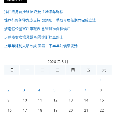
拜仁熱身賽挫維拉 啟德主場館奪錦標
性罪行修例獲九成支持 鄧炳強：爭取今屆任期內完成立法
涉造假公屋富戶申報表 倉管員准保釋候訊
足球盛會次場激戰 祖雲達斯挫車路士
上半年純利大增七成 國泰：下半年油價續波動
2026 年 8 月
日
一
二
三
四
五
六
1
2
3
4
5
6
7
8
9
10
11
12
13
14
15
16
17
18
19
20
21
22