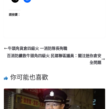
請按讚：
牛頭角貨倉四級火 一消防隊長殉職
百消防續救牛頭角四級火 民建聯區議員：關注迷你倉安
全問題
你可能也喜歡