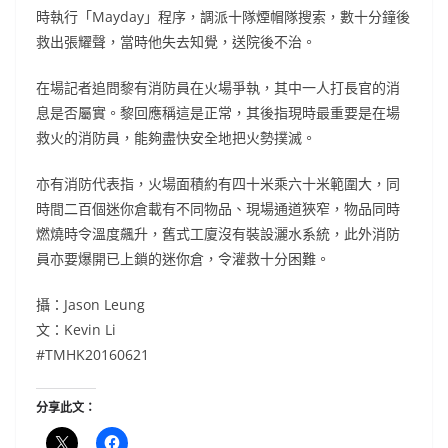
時執行「Mayday」程序，調派十隊煙帽隊搜索，數十分鐘後
救出張耀聲，當時他失去知覺，送院後不治。
在場記者追問黎有消防員在火場爭執，其中一人打長官的消
息是否屬實。黎回應稱這是正常，其後指現時最重要是在場
救火的消防員，能夠盡快安全地把火勢撲滅。
亦有消防代表指，火場面積約有四十米乘六十米範圍大，同
時間二百個迷你倉載有不同物品、現場通道狹窄，物品同時
燃燒時令溫度飆升，舊式工廈沒有裝設灑水系統，此外消防
員亦要爆開已上鎖的迷你倉，令灌救十分困難。
攝：Jason Leung
文：Kevin Li
#TMHK20160621
分享此文：