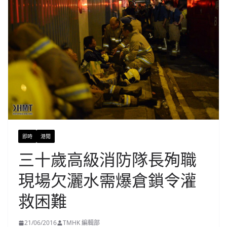
即時
港聞
三十歲高級消防隊長殉職
現場欠灑水需爆倉鎖令灌
救困難
21/06/2016
TMHK 編輯部