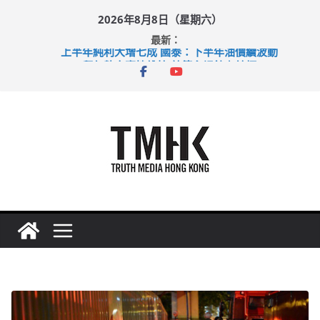
Skip
2026年8月8日（星期六）
to
最新：
content
上半年純利大增七成 國泰：下半年油價續波動
拜仁熱身賽挫維拉 啟德主場館奪錦標
性罪行修例獲九成支持 鄧炳強：爭取今屆任期內完成立法
涉造假公屋富戶申報表 倉管員准保釋候訊
足球盛會次場激戰 祖雲達斯挫車路士