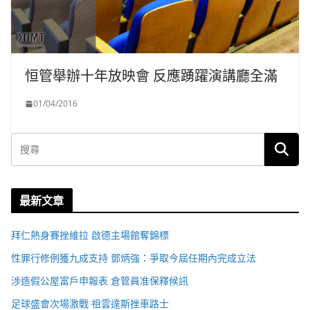
恒管舉辦十年放映會 反應踴躍演講廳全滿
01/04/2016
最新文章
拜仁熱身賽挫維拉 啟德主場館奪錦標
性罪行修例獲九成支持 鄧炳強：爭取今屆任期內完成立法
涉造假公屋富戶申報表 倉管員准保釋候訊
足球盛會次場激戰 祖雲達斯挫車路士