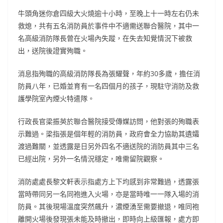
牛頭角迷你倉四級大火燒逾十小時，至晚上十一時左右仍未
救熄，共有五名消防員於事件中不適需送聯合醫院，其中一
名高級消防隊長曾在火場內失蹤，在失去知覺情況下被救
出，送院後證實殉職。
消息指殉職的高級消防隊長為張耀聲，年約30多歲，擔任消
防員八年，已婚並育有一名四個月的孩子，現駐守消防及救
護學院室內煙火特遣隊。
行政長官梁振英於聯合醫院接受傳媒訪問，他對張的殉職表
示難過。梁指張是個年輕的消防員，政府會全力協助其遺孀
渡過難關，並透露是日另外四名不適送院的消防員其中三名
已經出院，另外一名情況穩定，唯需留院觀察。
消防處處長黎文軒表示指處方上下均感到非常難過，透露張
當時帶同另一名同袍進入火場，亦是當時唯一一隊入場的消
防員。其後現場溫度突然飆升，濃煙湧至需要撤退，唯同袍
離開火場後發現張未能及時撤出，即時向上級匯報，處方即