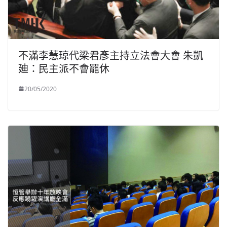
不滿李慧琼代梁君彥主持立法會大會 朱凱
廸：民主派不會罷休
20/05/2020