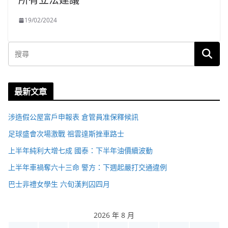
19/02/2024
最新文章
涉造假公屋富戶申報表 倉管員准保釋候訊
足球盛會次場激戰 祖雲達斯挫車路士
上半年純利大增七成 國泰：下半年油價續波動
上半年車禍奪六十三命 警方：下週起嚴打交通違例
巴士非禮女學生 六旬漢判囚四月
2026 年 8 月