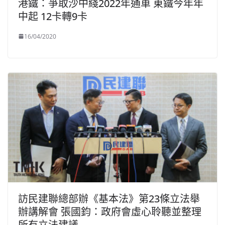
港鐵：爭取沙中綫2022年通車 東鐵今年年
中起 12卡轉9卡
16/04/2020
訪民建聯總部辦《基本法》第23條立法舉
辦講解會 張國鈞：政府會虛心聆聽並整理
所有立法建議