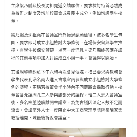
主席梁乃鵬及校長沈祖堯遞交請願信，要求檢討特首必然成
為校監之制度及增加校董會成員民主成分，例如增設學生校
董。
梁乃鵬及沈祖堯在會議室門外接過請願信後，被多名學生包
圍，要求即時成立小組檢討大學條例。在場保安曾與學生推
撞，有學生被保安箍頸，場面一度混亂。梁乃鵬終答應在議
程的其他事項中加入討論成立小組一事，會議得以開始。
其後周竪峰約於下午六時再次會見傳媒，指已要求與教務會
學生代表孔浩名兩人進入會議室內參與成立小組檢討大學條
例的議程，更稱若校董會半小時內不回覆將會採取行動。校
董會答允讓周孔二人參與該部分的議程，惟二人進入會議室
後，多名校董陸續離開會議室，為免會議因法定人數不足而
流會，會議室外人士一度阻止中大工商管理學院院長陳家樂
教授離開，陳最後折返會議室。