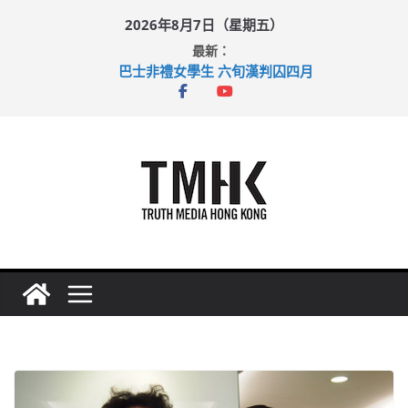
Skip
2026年8月7日（星期五）
to
最新：
content
巴士非禮女學生 六旬漢判囚四月
涉造假公屋富戶申報表 倉管員准保釋候訊
足球盛會次場激戰 祖雲達斯挫車路士
上半年純利大增七成 國泰：下半年油價續波動
上半年車禍奪六十三命 警方：下週起嚴打交通違例