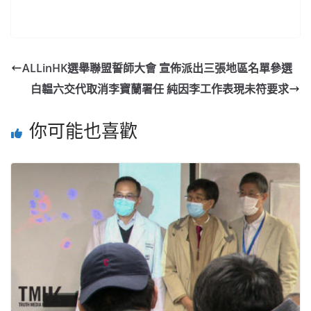
ALLinHK選舉聯盟誓師大會 宣佈派出三張地區名單參選
白韞六交代取消李寶蘭署任 純因李工作表現未符要求
你可能也喜歡