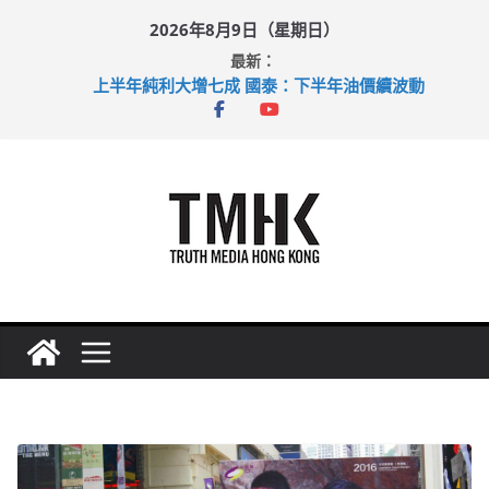
Skip
2026年8月9日（星期日）
to
最新：
content
上半年純利大增七成 國泰：下半年油價續波動
拜仁熱身賽挫維拉 啟德主場館奪錦標
性罪行修例獲九成支持 鄧炳強：爭取今屆任期內完成立法
涉造假公屋富戶申報表 倉管員准保釋候訊
足球盛會次場激戰 祖雲達斯挫車路士