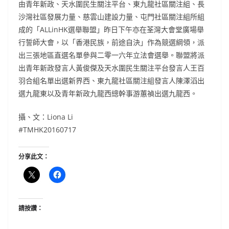
由青年新政、天水圍民生關注平台、東九龍社區關注組、長
沙灣社區發展力量、慈雲山建設力量、屯門社區關注組所組
成的「ALLinHK選舉聯盟」昨日下午亦在荃灣大會堂廣場舉
行誓師大會，以「香港民族，前途自決」作為競選綱領，派
出三張地區直選名單參與二零一六年立法會選舉。聯盟將派
出青年新政發言人黃俊傑及天水圍民生關注平台發言人王百
羽合組名單出選新界西、東九龍社區關注組發言人陳澤滔出
選九龍東以及青年新政九龍西總幹事游蕙禎出選九龍西。
攝、文：Liona Li
#TMHK20160717
分享此文：
請按讚：