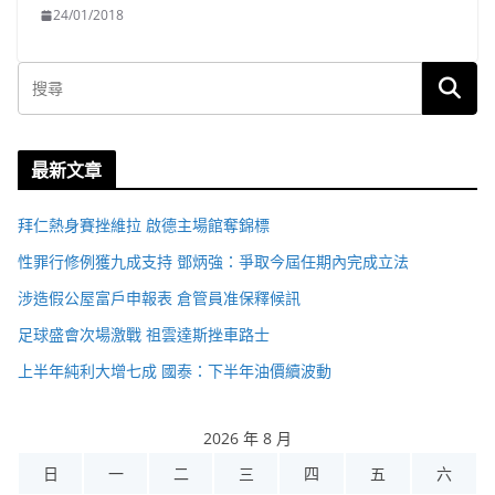
24/01/2018
最新文章
拜仁熱身賽挫維拉 啟德主場館奪錦標
性罪行修例獲九成支持 鄧炳強：爭取今屆任期內完成立法
涉造假公屋富戶申報表 倉管員准保釋候訊
足球盛會次場激戰 祖雲達斯挫車路士
上半年純利大增七成 國泰：下半年油價續波動
2026 年 8 月
日
一
二
三
四
五
六