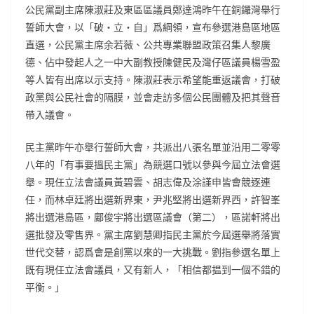
公民黨副主席陳淑莊及東區區議員鄭達鴻昨午在銅鑼灣舉行
誓師大會，以「破‧立‧自」爲綱領，宣布參選港島區地區
直選，公民黨主席余若薇、公共專業聯盟政策召集人黎廣
德、佔中發起人之一中大副教授陳健民及灣仔區議員楊雪盈
等人皆有出席以示支持。陳淑莊表示希望能重返議會，打破
政黨與公民社會的隔膜，並會走訪多個公民團體及把其聲音
帶入議會。
民主黨昨午亦舉行誓師大會，共派出八張名單並沿用二零零
八年的「有事要搵民主黨」為競選口號以參與今屆立法會選
舉。現任立法會議員黃碧雲、胡志偉及涂謹申皆會競逐連
任，而林卓廷將出選新界東，尹兆堅將出選新界西，許智峯
將出選港島區，鄺俊宇將出選區議會（第二），區諾軒將出
選批發及零售界。黨主席劉慧卿指民主黨於今屆選舉將落實
世代交替，認爲會是創黨以來的一大挑戰。劉指參選名單上
既有現任立法會議員，又有新人，「相信都揾到一個不錯的
平衡。」