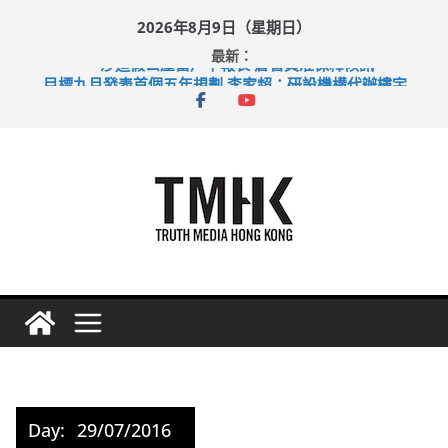
Skip
2026年8月9日（星期日）
to
最新：
content
涉造假公屋富戶申報表 倉管員准保釋候訊
目標九月發表首個五年規劃 李家超：研設機構代辦樓宇維修
黃大仙上邨發生企圖謀殺及自殺案 警方：疑兇斬傷鄰居後墮亡
拜仁熱身賽挫維拉 啟德主場館奪錦標
性罪行修例獲九成支持 鄧炳強：爭取今屆任期內完成立法
Day:
29/07/2016