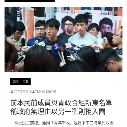
即時
港聞
29/07/2016
TMHK 編輯部
前本民前成員與青政合組新東名單
稱政府無理由以另一準則拒入閘
「本土民主前線」連同「青年新政」是日下午三時半於沙田