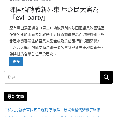
陳國強轉戰新界東 斥泛民大黨為
「evil party」
原有意出選區議會（第二）功能界別的沙田區議員陳國強因
在提名期結束前未能取得十五個區議員提名而改變計劃，與
北區水貨客關注組召集人梁金成及於佔領行動期間遭警方
「以言入罪」的邱文勁合組一張名單參與新界東地區直選，
陳將排於名單首位而梁居次。
更多
最新文章
目標九月發表首個五年規劃 李家超：研設機構代辦樓宇維修