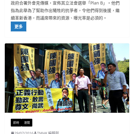
政府合署外會見傳媒，宣佈其立法會選舉「Plan B」。他們
指為此舉為了幫助作出犧牲的抗爭者，令他們得到後援，繼
續革新香港，而議席帶來的資源、曝光率是必須的。
更多
即時
港聞
29/07/2016
TMHK 編輯部