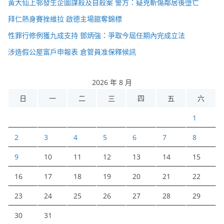
黃大仙上邨發生企圖謀殺及自殺案 警方：疑兇斬傷鄰居後墮亡
拜仁熱身賽挫維拉 啟德主場館奪錦標
性罪行修例獲九成支持 鄧炳強：爭取今屆任期內完成立法
涉造假公屋富戶申報表 倉管員准保釋候訊
2026 年 8 月
日
一
二
三
四
五
六
1
2
3
4
5
6
7
8
9
10
11
12
13
14
15
16
17
18
19
20
21
22
23
24
25
26
27
28
29
30
31