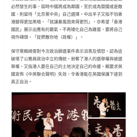
必然發生的事，屆時中國將成為鄰國，至於成為盟國或是敵
國，則留待「北京黨中央」自己選擇。中出羊子又指不怕香
港變得更加黑暗，「就讓暴風雨來得更烈」，亦希望「香港
國民」展示出應有的霸氣，不再矮化自己為雞蛋，要將自己
視作磚頭，「掟撚散你地（政權）」。
保守黨賴綺雯對今次政治篩選事件表示沮喪及憤怒，認為這
破壞了公務員政治中立的傳統，剝奪了港人的選舉權與被選
舉權，又指港人要在自己的土地決定自己的命運。賴要求英
國宣佈《中英聯合聲明》失效，令香港能在英國保護下達到
真正自治。