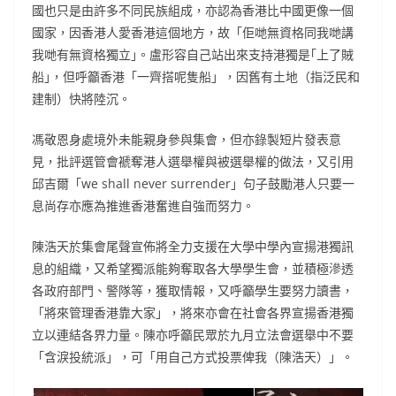
國也只是由許多不同民族組成，亦認為香港比中國更像一個
國家，因香港人愛香港這個地方，故「佢哋無資格同我哋講
我哋有無資格獨立｣。盧形容自己站出來支持港獨是｢上了賊
船｣，但呼籲香港「一齊搭呢隻船」，因舊有土地（指泛民和
建制）快將陸沉。
馮敬恩身處境外未能親身參與集會，但亦錄製短片發表意
見，批評選管會褫奪港人選舉權與被選舉權的做法，又引用
邱吉爾「we shall never surrender」句子鼓勵港人只要一
息尚存亦應為推進香港奮進自強而努力。
陳浩天於集會尾聲宣佈將全力支援在大學中學內宣揚港獨訊
息的組織，又希望獨派能夠奪取各大學學生會，並積極滲透
各政府部門、警隊等，獲取情報，又呼籲學生要努力讀書，
「將來管理香港靠大家」，將來亦會在社會各界宣揚香港獨
立以連結各界力量。陳亦呼籲民眾於九月立法會選舉中不要
「含淚投統派」，可「用自己方式投票俾我（陳浩天）」。