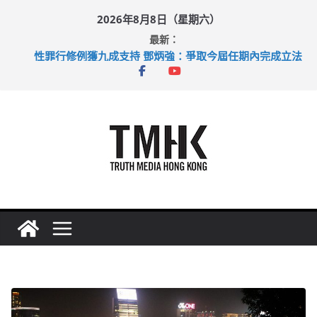
Skip
2026年8月8日（星期六）
to
最新：
content
拜仁熱身賽挫維拉 啟德主場館奪錦標
性罪行修例獲九成支持 鄧炳強：爭取今屆任期內完成立法
涉造假公屋富戶申報表 倉管員准保釋候訊
足球盛會次場激戰 祖雲達斯挫車路士
上半年純利大增七成 國泰：下半年油價續波動