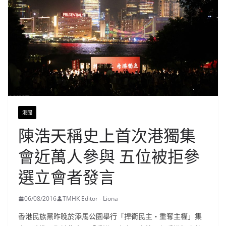
港聞
陳浩天稱史上首次港獨集
會近萬人參與 五位被拒參
選立會者發言
06/08/2016
TMHK Editor - Liona
香港民族黨昨晚於添馬公園舉行「捍衛民主・重奪主權」集