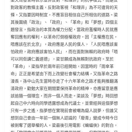
對政客的教條主義，反對政客視「和理非」為不可違背的天
條，又指要因時制宜，不應盲目相信自己所相信的道路。梁
其後圍繞「政治」、「政府」、「革命」和「夢想」四個主
題發言，指政治的本質為權力分配，當政府濫權時人民就應
奪回應有的權利，以革命打倒極權政府，因「主權應在民，
唔應該在於北京」，政府應是人民的僕人，「人民唔應該害
怕政府，政府應該害怕人民」，而在面對無賴的政府時「唔
可以同佢講仁義道德」，梁甘願成為無賴對抗政府。至於
「革命」，梁指早於兩年前已經開始，因當時的「雨傘革
命」正正是希望由下而上改變社會權力結構，又指革命之路
漫長，孫中山先生當時亦走了十六年革命之路才能夠推翻滿
清政府，勸勉大家在期間要保持革命的精神，亦應留意是應
該追隨一個理念，而非一個人而走。梁談及「夢想」時回想
起自己中六時向同學透露想成為代議士，並曾經與這個夢想
只有一步之遙，指夢想在實現前會被嘲為癡人說夢，但誰又
想到自己會由一年前一個無人認識的「廢青」變成今時今日
被剝奪了選舉權的人。梁最後引用電影《蝙蝠俠》的對白，