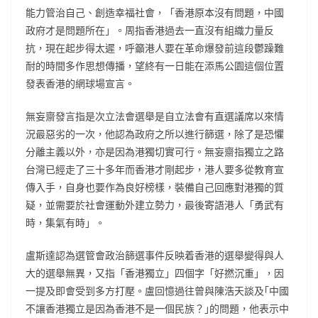
能力管治自己、創造幸福社會，「香港原本沒有問題，中國
政府才是問題所在」。周指香港過去一直沒有組織力量反
抗，現在起步得太遲，呼籲港人要在革命爆發前這段鬱躁難
耐的時間多作思想傳播，望終有一日能在添馬公園這個位置
發表香港的網球場宣言。
無妄齋發言指是次立法會選舉是自立法會有直選議席以來情
況最惡劣的一次，他認為政府之所以進行篩選，除了是恐懼
分離主義以外，亦是因為港獨切實可行。無妄齋指獨立之路
台灣已經走了三十多年而香港才剛起步，港人要多從教育宣
傳入手，自身也要作為良好榜樣，裝備自己回應對港獨的質
疑，並需要於社會運動外建立勢力，最後寄語港人「勇武有
時，集氣有時」。
盧斯達認為選管會政治篩選事件反映着香港的選舉變得與人
大的選舉無異，又指「香港獨立」四個字「好撚沉重」，因
一提及即會受到多方打壓。盧回憶過往曾與陳浩天談及｢中國
不讓香港獨立是因為香港不是一個民族？｣的問題，他表示中