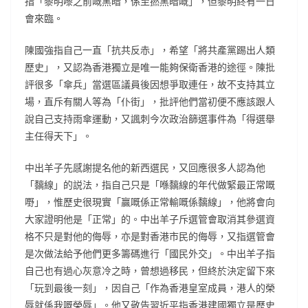
指「黎明嚟之前嘅黑暗，係至撚黑暗嘅」，但黎明終有一日
會來臨。
陳國強指自己一直「抗共反赤」，希望「將共產黨踢出人類
歷史」，又認為香港獨立是唯一能夠保衛香港的途徑。陳批
評很多「傘兵」當選區議員後因想爭取連任，故不支持其立
場，直斥有關人等為「仆街」，批評他們當初便不應該跟人
說自己支持雨傘運動，又諷刺今次政治篩選事件為「得選舉
主任得天下」。
中出羊子先感謝提名他的新西選民，又回應很多人認為他
「黐線」的説法，指自己只是「喺黐線的年代做緊最正常嘅
嘢」，惟歷史很現實「贏嘅係正常輸嘅係黐線」，他將會向
大家證明他是「正常」的。中出羊子斥選管會取消其參選資
格不只是對他的侮辱，亦是對香港市民的侮辱，又指選管會
是次做法給予他們更多籌碼進行「國民外交」。中出羊子指
自己也有過心灰意冷之時，曾想過移民，但終於決定留下來
「玩到最後一刻」，因自己「作為香港皇室成員，港人的榮
辱就係我嘅榮辱」。他又敬告習近平指香港建國獨立是歷史