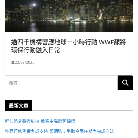
逾四千機構響應地球一小時行動 WWF籲將
環保行動融入日常
22/03/2025
最新文章
拜仁熱身賽挫維拉 啟德主場館奪錦標
性罪行修例獲九成支持 鄧炳強：爭取今屆任期內完成立法