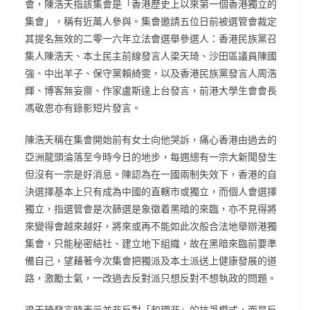
會，陳浩天指該集會是「香港歷史上以來第一個香港獨立的
集會」，稱有近萬人參與。集會邀請五位日前被選管會裁定
其提名無效的二零一六年立法會選舉參選人：香港民族黨召
集人陳浩天、本土民主前線發言人梁天琦、沙田區議員陳國
強、中出羊子、保守黨賴綺雯，以及香港民族黨發言人周浩
輝、博客無妄齋、作家盧斯達上台發言，前港大學生會會長
馮敬恩亦有錄影短片發言。
陳浩天稱在集會開始前有女士向他哭訴，痛心香港由過去的
亞洲龍頭淪落至今時今日的地步，每週總有一宗大新聞發生
但沒有一宗是好消息。陳認為在一國兩制失效下，香港的自
決選擇基本上只有成為中國的直轄市或獨立，而個人會選擇
獨立，指選管會是次篩選是象徵着黑暗的來臨，亦不見得將
來變得會越來越好，將來或再不能如此次般合法地舉辦港獨
集會，只能秘密結社、建立地下組織，故在黑暗來臨前要準
備自己，望藉著今次集會把獨派及本土派送上健康發展的道
路，激勵士氣，一改過去反對派只想反對不想執政的問題。
梁天琦發言時表示並非反對「和理非」的抗爭模式，而是反