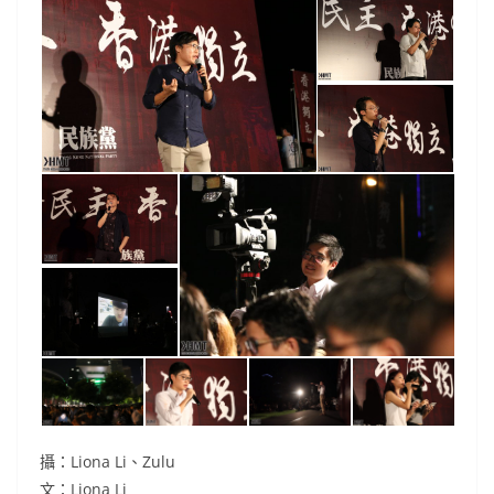
攝：Liona Li、Zulu
文：Liona Li