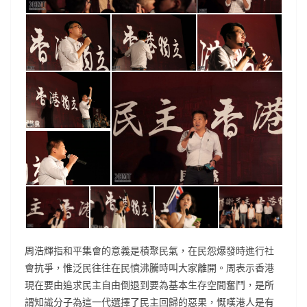
周浩輝指和平集會的意義是積聚民氣，在民怨爆發時進行社
會抗爭，惟泛民往往在民憤沸騰時叫大家離開。周表示香港
現在要由追求民主自由倒退到要為基本生存空間奮鬥，是所
謂知識分子為這一代選擇了民主回歸的惡果，慨嘆港人是有