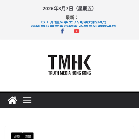
Skip
2026年8月7日（星期五）
to
最新：
content
巴士非禮女學生 六旬漢判囚四月
涉造假公屋富戶申報表 倉管員准保釋候訊
足球盛會次場激戰 祖雲達斯挫車路士
上半年純利大增七成 國泰：下半年油價續波動
上半年車禍奪六十三命 警方：下週起嚴打交通違例
即時
港聞