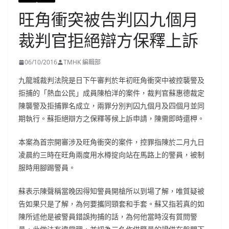
旺角衝突被告判囚九個月
裁判官拒絕辯方保釋上訴
06/10/2016
TMHK 編輯部
九龍城裁判法院是日下午審判於年初旺角衝突中被控襲警及
拒捕的「熱血公民」成員陳柏洋的案件，裁判官蘇惠德裁定
陳襲警及拒捕罪名成立，兩罪分別判囚九個月及四個月並同
期執行。蘇拒絕辯方之保釋等候上訴申請，陳需即時還柙。
本案為首宗開審涉及旺角衝突的案件，控罪指陳於二月九日
凌晨約三時在旺角兩度用水樽掟向站在馬路上的警員，被制
服時用腳踢警員。
蘇表示陳聲稱當晚因得知警員開槍所以到場了解，唯質疑被
告如果只是了解，為何要攜同頸套和手套。蘇又指若真的如
陳所述他是被警員錯誤拘捕的話，為何他當時沒有質問警