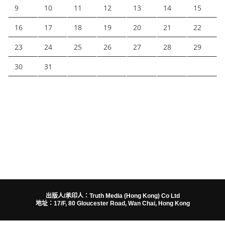
9
10
11
12
13
14
15
16
17
18
19
20
21
22
23
24
25
26
27
28
29
30
31
出版人/承印人：Truth Media (Hong Kong) Co Ltd
地址：17/F, 80 Gloucester Road, Wan Chai, Hong Kong