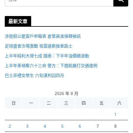
最新文章
涉造假公屋富戶申報表 倉管員准保釋候訊
足球盛會次場激戰 祖雲達斯挫車路士
上半年純利大增七成 國泰：下半年油價續波動
上半年車禍奪六十三命 警方：下週起嚴打交通違例
巴士非禮女學生 六旬漢判囚四月
2026 年 8 月
日
一
二
三
四
五
六
1
2
3
4
5
6
7
8