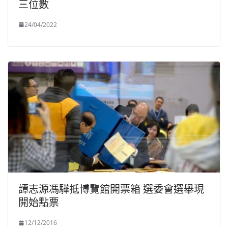
三位數
24/04/2022
譚志源馮驊抵博覽館開票箱 選委會選舉現
開始點票
12/12/2016