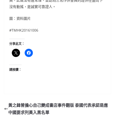
員，此做法有違常理，並認為三名作供警員的證供在盤問下
沒有動搖，是誠實可靠證人。
圖：資料圖片
#TMHK20161006
分享此文：
請按讚：
黃之鋒曾擔心自己變成書店事件翻版 泰國代表承認是應
中國要求列黃入黑名單