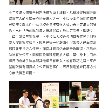
今年於港大修讀全日制法律系碩士課程、為機場發展關注網
絡發言人的巫堃泰亦是候選人之一，巫接受本台訪問時指自
己從陳文敏事件中看到校委會擁有很大權力去決定港大的管
治，出於「唔想睇到港大繼續沉淪」故決定參選，望能令
「學生聲音無咁孤單」。巫指進入校委會的首要任務是監察
港大深圳醫院賬目，因自己從一些報道中得悉港大已向深圳
醫院墊支接近六億元，而深圳醫院仍未能全數歸還。巫斥此
做法有欠公平，因有關款項理應用於大學、學生身上；而此
項目的會計手法亦與其他項目有出入，或有取巧之嫌。巫希
望能取得有關資訊令公眾得悉事件，因目前透過查冊等方式
亦無法得悉詳情。