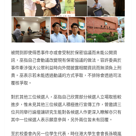
被問到即使得悉事件亦或會受制於保密協議而未能公開資
訊，巫指自己會動議改變現有保密協議的做法，容許委員於
事件牽涉强大公眾利益時向外間披露相關資訊而無須負上刑
責。巫表示若未能透過動議的方式爭取，不排除會透過司法
覆核爭取。
對於其他三位候選人，巫指自己欣賞部分候選人立場取態較
進步，惟未見其他三位候選人積極進行宣傳工作，曾邀請三
位共同舉行論壇讓研究生能對各候選人作更深入瞭解亦只有
其中一位候選人表示願意參與，另外兩位皆未有回覆。
至於校委會內另一位學生代表，時任港大學生會會長孫曉嵐