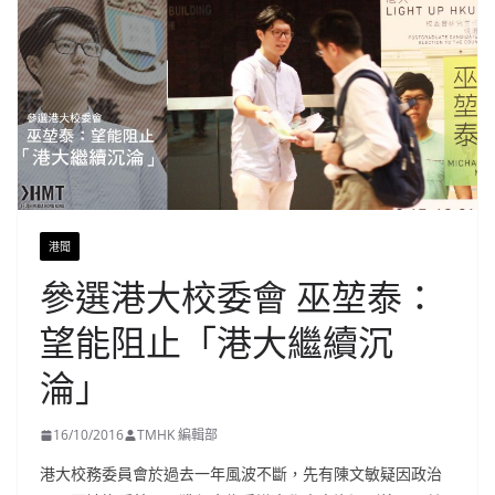
港聞
參選港大校委會 巫堃泰：
望能阻止「港大繼續沉
淪」
16/10/2016
TMHK 編輯部
港大校務委員會於過去一年風波不斷，先有陳文敏疑因政治