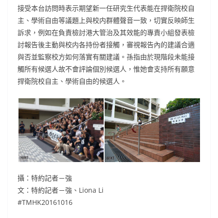
接受本台訪問時表示期望新一任研究生代表能在捍衛院校自
主、學術自由等議題上與校内群體聲音一致，切實反映師生
訴求，例如在負責檢討港大管治及其效能的專責小組發表檢
討報告後主動與校内各持份者接觸，審視報告內的建議合適
與否並監察校方如何落實有關建議。孫指由於現階段未能接
觸所有候選人故不會評論個別候選人，惟她會支持所有願意
捍衛院校自主、學術自由的候選人。
攝：特約記者－強
文：特約記者－強、Liona Li
#TMHK20161016