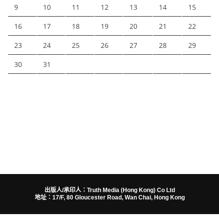
9
10
11
12
13
14
15
16
17
18
19
20
21
22
23
24
25
26
27
28
29
30
31
出版人/承印人：Truth Media (Hong Kong) Co Ltd
地址：17/F, 80 Gloucester Road, Wan Chai, Hong Kong