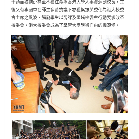
干預而被拖延甚至不獲任命為香港大學人事資源副校長，其
後又有李國章在師生多番抗議下亦獲梁振英委任為港大校委
會主席之風波，觸發學生以罷課及圍堵校委會行動要求改革
校委會，港大校委會成為了掌管大學學術自由的橋頭堡。