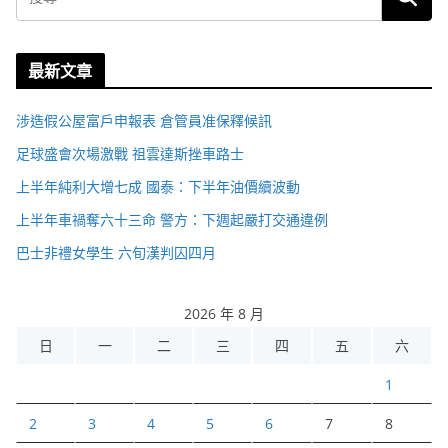
最新文章
涉造假公屋富戶申報表 倉管員准保釋候訊
足球盛會次場激戰 祖雲達斯挫車路士
上半年純利大增七成 國泰：下半年油價續波動
上半年車禍奪六十三命 警方：下週起嚴打交通違例
巴士非禮女學生 六旬漢判囚四月
2026 年 8 月
日
一
二
三
四
五
六
1
2
3
4
5
6
7
8