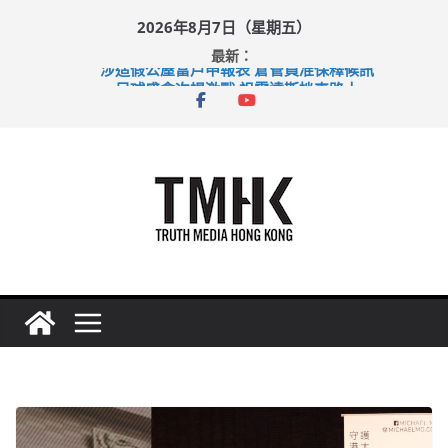
Skip
2026年8月7日（星期五）
to
最新：
content
涉造假公屋富戶申報表 倉管員准保釋候訊
足球盛會次場激戰 祖雲達斯挫車路士
上半年純利大增七成 國泰：下半年油價續波動
上半年車禍奪六十三命 警方：下週起嚴打交通違例
巴士非禮女學生 六旬漢判囚四月