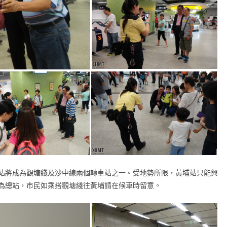
站將成為觀塘綫及沙中線兩個轉車站之一。受地勢所限，黃埔站只能興
為總站，市民如乘搭觀塘綫往黃埔請在候車時留意。