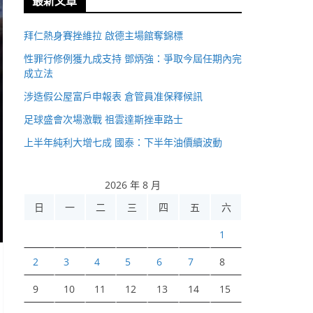
最新文章
拜仁熱身賽挫維拉 啟德主場館奪錦標
性罪行修例獲九成支持 鄧炳強：爭取今屆任期內完
成立法
涉造假公屋富戶申報表 倉管員准保釋候訊
足球盛會次場激戰 祖雲達斯挫車路士
上半年純利大增七成 國泰：下半年油價續波動
2026 年 8 月
日
一
二
三
四
五
六
1
2
3
4
5
6
7
8
9
10
11
12
13
14
15