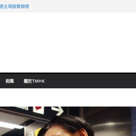
啟德主場館奪錦標
持 鄧炳強：爭取今屆任期內完成立法
表 倉管員准保釋候訊
祖雲達斯挫車路士
 國泰：下半年油價續波動
相集
關於TMHK