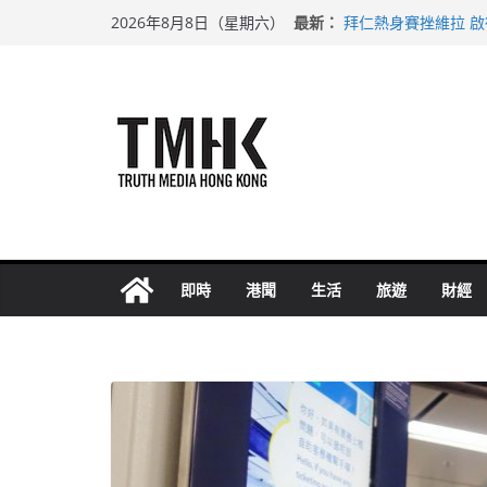
Skip
最新：
拜仁熱身賽挫維拉 
2026年8月8日（星期六）
to
性罪行修例獲九成支
涉造假公屋富戶申報
content
足球盛會次場激戰 
上半年純利大增七成
即時
港聞
生活
旅遊
財經