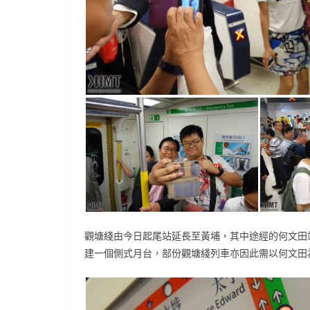
觀塘綫由今日起尾站延長至黃埔，其中途經的何文田
建一個側式月台，部份觀塘綫列車亦因此需以何文田