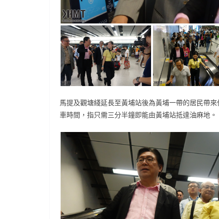
馬提及觀塘綫延長至黃埔站後為黃埔一帶的居民帶來
車時間，指只需三分半鐘即能由黃埔站抵達油麻地。