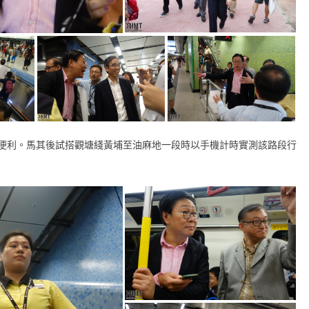
便利。馬其後試搭觀塘綫黃埔至油麻地一段時以手機計時實測該路段行