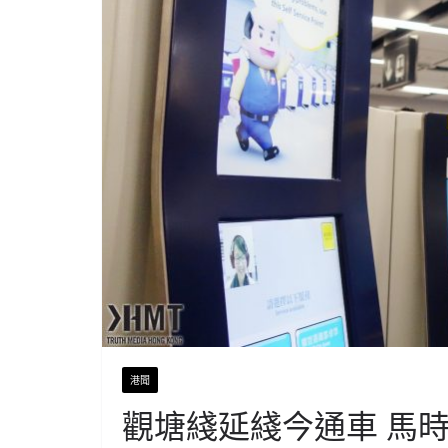
港聞
觀塘綫延綫今通車 馬