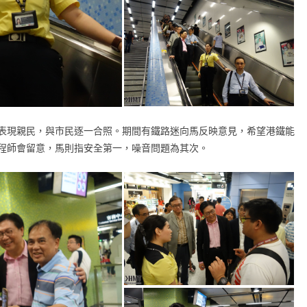
表現親民，與市民逐一合照。期間有鐵路迷向馬反映意見，希望港鐵能
程師會留意，馬則指安全第一，噪音問題為其次。