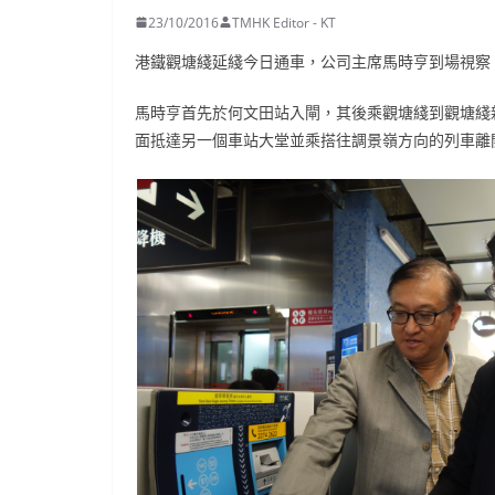
23/10/2016
TMHK Editor - KT
港鐵觀塘綫延綫今日通車，公司主席馬時亨到場視察
馬時亨首先於何文田站入閘，其後乘觀塘綫到觀塘綫
面抵達另一個車站大堂並乘搭往調景嶺方向的列車離