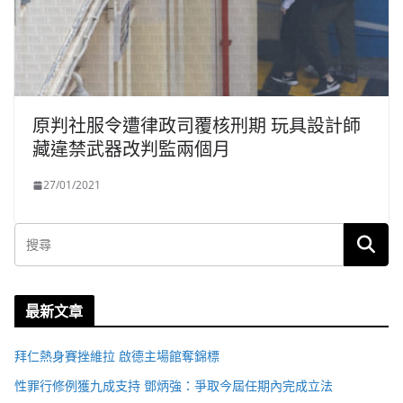
原判社服令遭律政司覆核刑期 玩具設計師
藏違禁武器改判監兩個月
27/01/2021
最新文章
拜仁熱身賽挫維拉 啟德主場館奪錦標
性罪行修例獲九成支持 鄧炳強：爭取今屆任期內完成立法