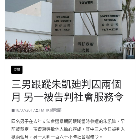
港聞
三男跟蹤朱凱廸判囚兩個
月 另一被告判社會服務令
18/07/2017
TMHK 編輯部
四名男子在去年立法會選舉期間跟蹤當時參選的朱凱廸，早
前被裁定一項遊蕩導致他人擔心罪成，其中三人今日被判入
獄兩個月，另一人判一百六十小時社會服務令。