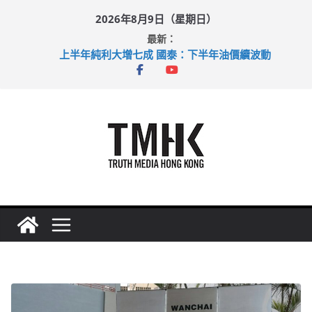
Skip
2026年8月9日（星期日）
to
最新：
content
上半年純利大增七成 國泰：下半年油價續波動
拜仁熱身賽挫維拉 啟德主場館奪錦標
性罪行修例獲九成支持 鄧炳強：爭取今屆任期內完成立法
涉造假公屋富戶申報表 倉管員准保釋候訊
足球盛會次場激戰 祖雲達斯挫車路士