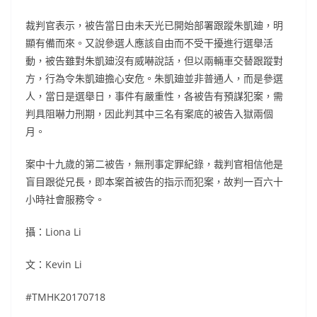
裁判官表示，被告當日由未天光已開始部署跟蹤朱凱廸，明
顯有備而來。又說參選人應該自由而不受干擾進行選舉活
動，被告雖對朱凱廸沒有威嚇說話，但以兩輛車交替跟蹤對
方，行為令朱凱廸擔心安危。朱凱廸並非普通人，而是參選
人，當日是選舉日，事件有嚴重性，各被告有預謀犯案，需
判具阻嚇力刑期，因此判其中三名有案底的被告入獄兩個
月。
案中十九歲的第二被告，無刑事定罪紀錄，裁判官相信他是
盲目跟從兄長，即本案首被告的指示而犯案，故判一百六十
小時社會服務令。
攝：
Liona Li
文：
Kevin Li
#TMHK20170718