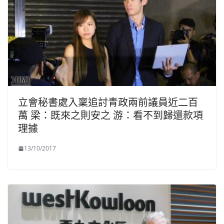
立會秘書處入稟追討青政兩前議員近二百
萬 梁：既來之則安之 游：看不到歸還款項
理據
13/10/2017