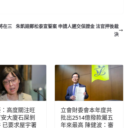
將在三
朱凱廸鄭松泰宣誓案 申請人遲交保證金 法官押後裁
決
豪：高度關注旺
立會財委會本年度共
寶安大廈石屎剝
批出2514億撥款屬五
 已要求屋宇署
年來最高 陳健波：審