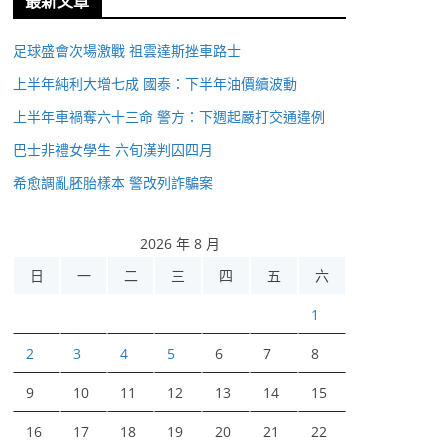
最新文章
足球盛會次場激戰 祖雲達斯挫車路士
上半年純利大增七成 國泰：下半年油價續波動
上半年車禍奪六十三命 警方：下週起嚴打交通違例
巴士非禮女學生 六旬漢判囚四月
希愈調亂胚胎樣本 警改列詐騙案
2026 年 8 月
日
一
二
三
四
五
六
1
2
3
4
5
6
7
8
9
10
11
12
13
14
15
16
17
18
19
20
21
22