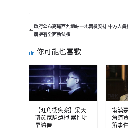
政府公布高鐵西九總站一地兩檢安排 中方人員
層擁有全面執法權
你可能也喜歡
【旺角衝突案】梁天
甯漢
琦黃家駒還柙 案件明
角道
早續審
落事件