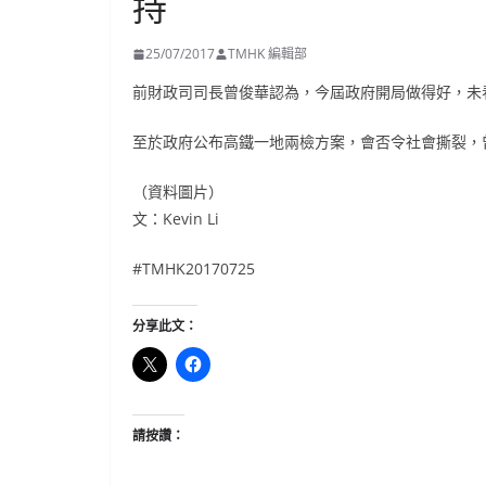
持
25/07/2017
TMHK 編輯部
前財政司司長曾俊華認為，今屆政府開局做得好，未
至於政府公布高鐵一地兩檢方案，會否令社會撕裂，
（資料圖片）
文：
Kevin Li
#TMHK20170725
分享此文：
請按讚：