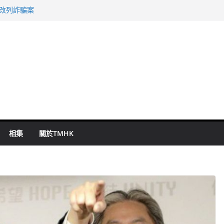
警改列詐騙案
祖雲達斯挫車路士
 國泰：下半年油價續波動
命 警方：下週起嚴打交通違例
旬漢判囚四月
相集
關於TMHK