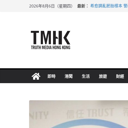
Skip
最新：
希愈調亂胚胎樣本 
2026年8月6日（星期四）
to
足球盛會次場激戰 
上半年純利大增七成
content
上半年車禍奪六十三
巴士非禮女學生 六
即時
港聞
生活
旅遊
財經