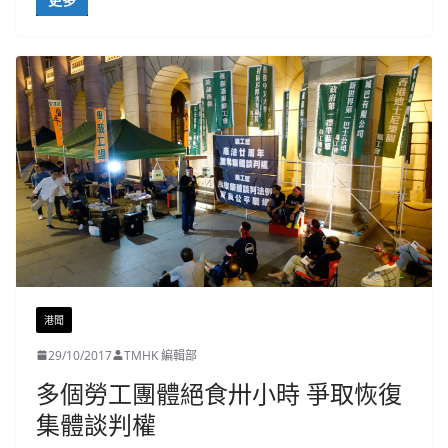
港聞
29/10/2017
TMHK 編輯部
多個勞工團體絕食卅小時 爭取恢復
集體談判權