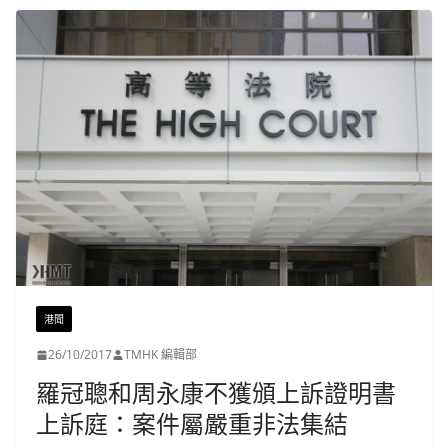
港聞
26/10/2017
TMHK 編輯部
羅冠聰和周永康不獲頒上訴證明書
上訴庭：案件屬嚴重非法集結