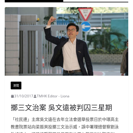
港聞
31/10/2017
TMHK Editor - Liona
擲三文治案 吳文遠被判囚三星期
「社民連」主席吳文遠在去年立法會選舉投票日於中環高主
教書院票站向梁振英投擲三文治示威，誤中署理總督察劉泳