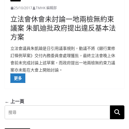
25/10/2017
TMHK 編輯部
立法會休會未討論一地兩檢無約束
議案 朱凱迪批政府提出違反基本法
方案
立法會議員朱凱廸是日引用議事規則，動議不將《銀行業修
訂條例草案》交付內務委員會處理獲批，最終立法會晚上休
會前未完成討論上述草案，而政府提出一地兩檢無約束力議
案亦未能在大會上開始討論。
更多
← 上一頁