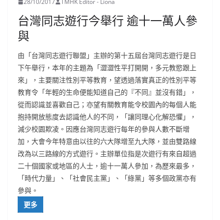
28/10/2017
TMHK Editor - Liona
台灣同志遊行今舉行 逾十一萬人參
與
由「台灣同志遊行聯盟」主辦的第十五屆台灣同志遊行是日
下午舉行，本年的主題為「澀澀性平打開開，多元教慾跟上
來」，主要關注性別平等教育，望透過落實真正的性別平等
教育令「年輕的生命便能知道自己的『不同』並沒有錯」，
從而認識並喜歡自己；亦望有關教育能令校園內的每個人能
抱持開放態度去認識他人的不同，「讓同理心化解恐懼」，
減少校園欺凌。因應台灣同志遊行每年的參與人數不斷增
加，大會今年特意由以往的六大隊增至九大隊，並由雙路線
改為以三路線的方式遊行。主辦單位指是次遊行有來自超過
二十個國家或地區的人士，逾十一萬人參加，為歷來最多，
「時代力量」、「社會民主黨」、「綠黨」等多個政黨亦有
參與。
更多