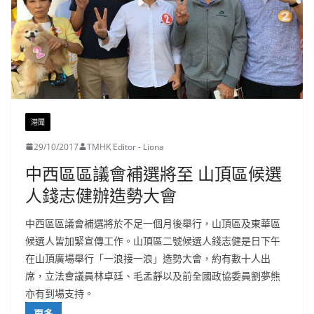
港聞
29/10/2017
TMHK Editor - Liona
中西區區議會補選將至 山頂區候選
人錢志健辦造勢大會
中西區區議會補選將於不足一個月後舉行，山頂區及東華區
候選人皆加緊宣傳工作。山頂區二號候選人錢志健是日下午
在山頂廣場舉行「一浪接一浪」造勢大會，約有數十人出
席，立法會議員林卓廷、毛孟靜以及前全國政協委員劉夢熊
亦有到場支持。
更多