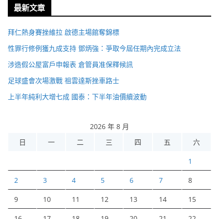
最新文章
拜仁熱身賽挫維拉 啟德主場館奪錦標
性罪行修例獲九成支持 鄧炳強：爭取今屆任期內完成立法
涉造假公屋富戶申報表 倉管員准保釋候訊
足球盛會次場激戰 祖雲達斯挫車路士
上半年純利大增七成 國泰：下半年油價續波動
2026 年 8 月
日
一
二
三
四
五
六
1
2
3
4
5
6
7
8
9
10
11
12
13
14
15
16
17
18
19
20
21
22