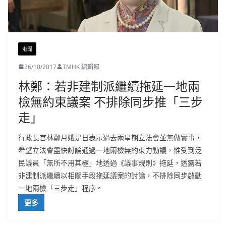
港聞
26/10/2017
TMHK 編輯部
林鄭：若非建制派繼續拖延一地兩
檢無約束議案 不排除同步推「三步
走」
行政長官林鄭月娥是日表示過去兩星期立法會並無做實事，
希望立法會盡快討論通過一地兩檢無約束力動議，惟受到泛
民議員「無所不用其極」地透過《議事規則》拖延，透露若
非建制派繼續以相關手段拖延議案的討論，不排除同步啟動
一地兩檢「三步走」程序。
更多