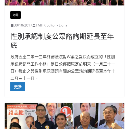
港聞
30/10/2017
TMHK Editor - Liona
性別承認制度公眾諮詢期延長至年
底
政府因應二零一三年終審法院對W案之裁決而成立的「性別
承認跨部門工作小組」是日公佈把原定於明天（十月三十一
日）截止之與性別承認議題有關的公眾諮詢期延長至本年十
二月三十一日。
更多