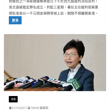
鈞被控之一項普通襲擊罪是日下午於西九龍裁判法院宣判，
吳文遠被裁定罪名成立，判監三星期，署任主任裁判官蘇惠
德批准吳以一千元現金保釋等候上訴，期間不得離開香港。
更多
港聞
31/10/2017
TMHK 編輯部