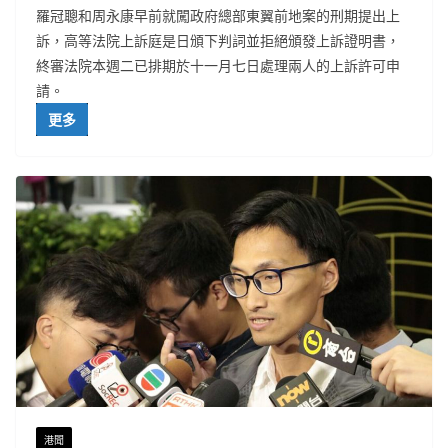
羅冠聰和周永康早前就闖政府總部東翼前地案的刑期提出上
訴，高等法院上訴庭是日頒下判詞並拒絕頒發上訴證明書，
終審法院本週二已排期於十一月七日處理兩人的上訴許可申
請。
更多
港聞