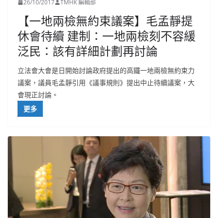
26/10/2017
TMHK 編輯部
【一地兩檢無約束議案】毛孟靜提
休會待續 建制：一地兩檢刻不容緩
泛民：該有詳細計劃再討論
立法會大會是日開始討論政府提出的高鐵一地兩檢無約束力
議案，議員毛孟靜引用《議事規則》提出中止待續議案，大
會現正討論。
更多