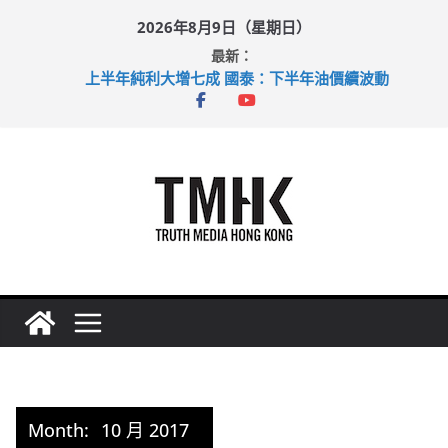
Skip
2026年8月9日（星期日）
to
最新：
content
上半年純利大增七成 國泰：下半年油價續波動
拜仁熱身賽挫維拉 啟德主場館奪錦標
性罪行修例獲九成支持 鄧炳強：爭取今屆任期內完成立法
涉造假公屋富戶申報表 倉管員准保釋候訊
足球盛會次場激戰 祖雲達斯挫車路士
Month:
10 月 2017