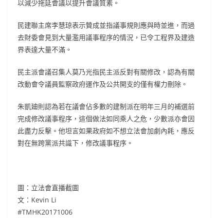
以減少拖延會議以提升會議質素。
民建聯主席李慧琼表示贊成並指議事規則應與時並進，而過
去財委會見到大量濫用議事程序的情況，已令工程界及建造
界表達大量不滿。
民主派會議召集人莫乃光指民主派反對有關修改，認為有關
改動會令議員監察政府運作及公共開支的僅有權力刪除。
朱凱廸則認為若在議會佔多數的建制派在明年三月的補選前
完成修改議事程序，這個做法如同乘人之危，少數派亦會因
此盡力反擊。他坦言如果政府如不想立法會加劇內耗，應反
對在無跨黨派共識下，修改議事程序。
圖：立法會直播截圖
文：Kevin Li
#TMHK20171006