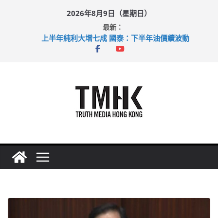
Skip
2026年8月9日（星期日）
to
最新：
content
上半年純利大增七成 國泰：下半年油價續波動
拜仁熱身賽挫維拉 啟德主場館奪錦標
性罪行修例獲九成支持 鄧炳強：爭取今屆任期內完成立法
涉造假公屋富戶申報表 倉管員准保釋候訊
足球盛會次場激戰 祖雲達斯挫車路士