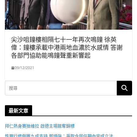
尖沙咀鐘樓相隔七十一年再次鳴鐘 徐英
偉：鐘樓承載中港兩地血濃於水感情 答謝
各部門協助能鳴鐘聲重新響起
09/12/2021
最新文章
拜仁熱身賽挫維拉 啟德主場館奪錦標
性罪行修例獲九成支持 鄧炳強：爭取今屆任期內完成立法