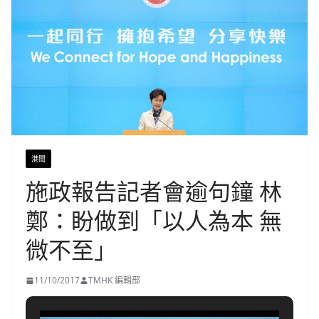
港聞
施政報告記者會逾句鐘 林
鄭：盼做到「以人為本 無
微不至」
11/10/2017
TMHK 編輯部