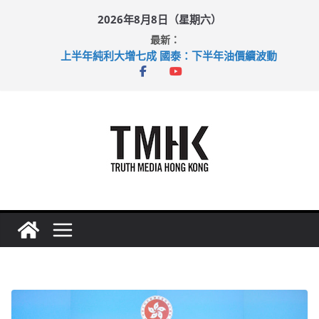
Skip
2026年8月8日（星期六）
to
最新：
足球盛會次場激戰 祖雲達斯挫車路士
content
上半年純利大增七成 國泰：下半年油價續波動
拜仁熱身賽挫維拉 啟德主場館奪錦標
性罪行修例獲九成支持 鄧炳強：爭取今屆任期內完成立法
涉造假公屋富戶申報表 倉管員准保釋候訊