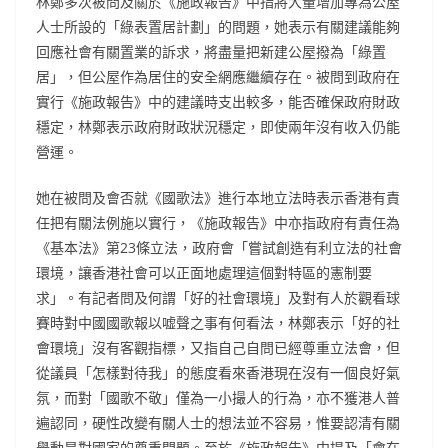
林鄭多次被問及關於《施政報告》中指將大量增加專為公屋
人士所設的「綠表置居計劃」的問題，她表示有關建議能夠
回應社會有關置業的訴求，將盡量把新建公屋撥為「綠置
居」，但公屋作為居住的安全網應繼續存在。被問到政府在
實行《施政報告》中的建議時支出較多，能否確保政府財政
穩定，林鄭表示政府財政狀況穩定，即使兩年沒有收入仍能
營運。
她在被問及會否就《國歌法》進行本地立法時表示香港有責
任把有關法例施以實行，《施政報告》中亦指政府有責任為
《基本法》第23條立法，政府會「嘗試創造有利立法的社會
環境，讓香港社會可以正面地處理這個對特區的憲制要
求」。有記者問及何謂「好的社會環境」及對有人於觀看球
賽時對中國國歌報以嘘聲之事有何看法，林鄭表示「好的社
會環境」沒有客觀指標，又指自己自問已經尊重立法會，但
從議員「怎樣對待我」的態度看來香港現在沒有一個良好氣
氛，而對「國歌不敬」僅為一小撮人的行為，亦不獲港人普
遍認同，硬性改變有關人士的想法並不容易，惟要認清有關
舉動是對國家的尊重問題。至於《施政報告》中提及「會在