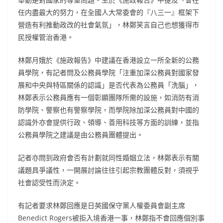
任内盡最大的努力，在全國人大常委會的『八三一』框架下
營造有利推動政改的社會氣氛」，林鄭笑言自己也想獲得市
民授權管治香港。
林鄭月娥於《施政報告》中建議在香港設立一所全新的公務
員學院，有記者問及公務員學院「注重加深公務員對國家發
展和中央與特區關係的認識」是否代表為公務員「洗腦」，
林鄭表示公務員應有一個彰顯團隊所需的設施，如消防有消
防學院、警察也有警察學院，而學院除加深公務員對中國的
認識外亦會提供行政、領導、善用科技等方面的訓練，並指
公務員學院之建議是由公務員團體提出。
記者亦問到政府會否有計劃就同性婚姻立法，林鄭表示有關
議題具爭議性，一開展討論往往引起宗教團體反對，須視乎
社會認受性而決定。
有記者要求林鄭回應是日英國保守黨人權委員會副主席
Benedict Rogers被拒入境香港一事，林鄭指不會回應個別事