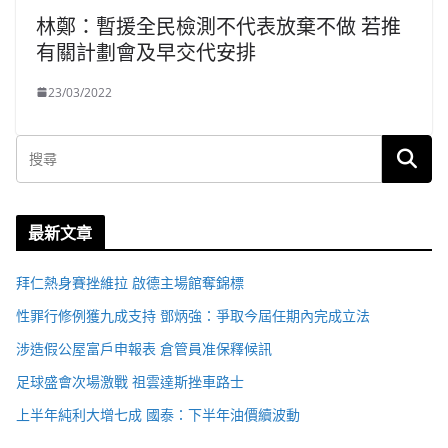
林鄭：暫援全民檢測不代表放棄不做 若推
有關計劃會及早交代安排
23/03/2022
最新文章
拜仁熱身賽挫維拉 啟德主場館奪錦標
性罪行修例獲九成支持 鄧炳強：爭取今屆任期內完成立法
涉造假公屋富戶申報表 倉管員准保釋候訊
足球盛會次場激戰 祖雲達斯挫車路士
上半年純利大增七成 國泰：下半年油價續波動