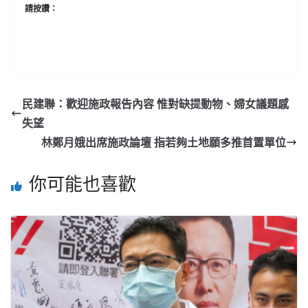
請按讚：
民建聯：歡迎施政報告內容 惟對缺提動物、婦女議題感
失望
林鄭月娥出席施政論壇 指若夠土地願多推首置單位
你可能也喜歡