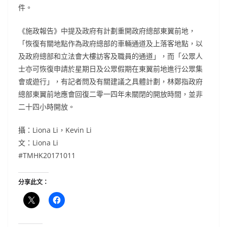
件。
《施政報告》中提及政府有計劃重開政府總部東翼前地，
「恢復有關地點作為政府總部的車輛通道及上落客地點，以
及政府總部和立法會大樓訪客及職員的通道」，而「公眾人
士亦可恢復申請於星期日及公眾假期在東翼前地進行公眾集
會或遊行」，有記者問及有關建議之具體計劃，林鄭指政府
總部東翼前地應會回復二零一四年未關閉的開放時間，並非
二十四小時開放。
攝：Liona Li，Kevin Li
文：Liona Li
#TMHK20171011
分享此文：