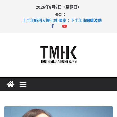
Skip
2026年8月9日（星期日）
to
最新：
content
上半年純利大增七成 國泰：下半年油價續波動
拜仁熱身賽挫維拉 啟德主場館奪錦標
性罪行修例獲九成支持 鄧炳強：爭取今屆任期內完成立法
涉造假公屋富戶申報表 倉管員准保釋候訊
足球盛會次場激戰 祖雲達斯挫車路士