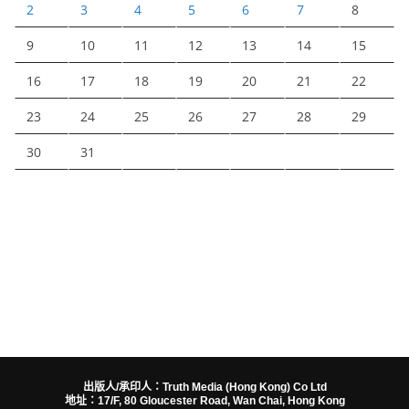
2
3
4
5
6
7
8
9
10
11
12
13
14
15
16
17
18
19
20
21
22
23
24
25
26
27
28
29
30
31
出版人/承印人：Truth Media (Hong Kong) Co Ltd
地址：17/F, 80 Gloucester Road, Wan Chai, Hong Kong