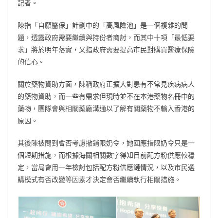
記者。
陳指「自願醫保」計劃中的「高風險池」是一個複雜的問
題，透露政府需要繼續與持份者商討，而其中十項「最低要
求」將於明年落實，又指政府需要提高市民對購買醫療保險
的信心。
關於藥物資助方面，陳稱政府正擴大對患有不常見疾病病人
的藥物資助，而一些有需求但現時並不在本港藥物名冊中的
藥物，團隊會與相關藥廠溝通以了解有關藥物不輸入香港的
原因。
其後陳被問到會否考慮撤銷限奶令，她回應指限奶令只是一
個短期措施，而根據海關相關數字得知目前配方粉供應較穩
定，當局會用一年檢討包括配方粉供應鏈情況，以及市民選
購模式有否改變等因素才決定會否繼續執行相關措施。