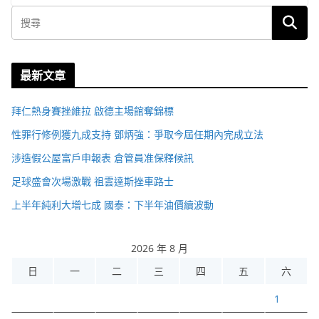
最新文章
拜仁熱身賽挫維拉 啟德主場館奪錦標
性罪行修例獲九成支持 鄧炳強：爭取今屆任期內完成立法
涉造假公屋富戶申報表 倉管員准保釋候訊
足球盛會次場激戰 祖雲達斯挫車路士
上半年純利大增七成 國泰：下半年油價續波動
2026 年 8 月
日
一
二
三
四
五
六
1