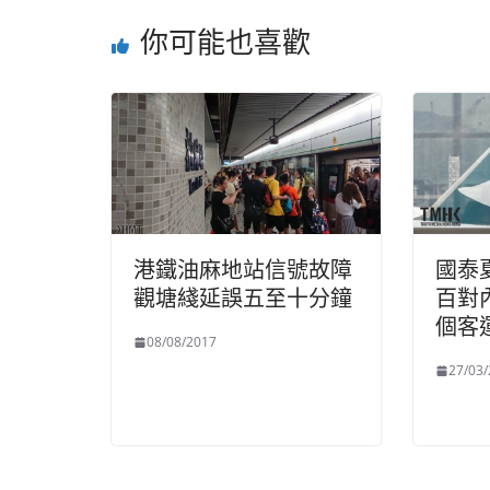
你可能也喜歡
港鐵油麻地站信號故障
國泰
觀塘綫延誤五至十分鐘
百對
個客
08/08/2017
27/03