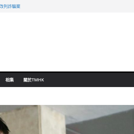
警改列詐騙案
祖雲達斯挫車路士
 國泰：下半年油價續波動
命 警方：下週起嚴打交通違例
旬漢判囚四月
相集
關於TMHK