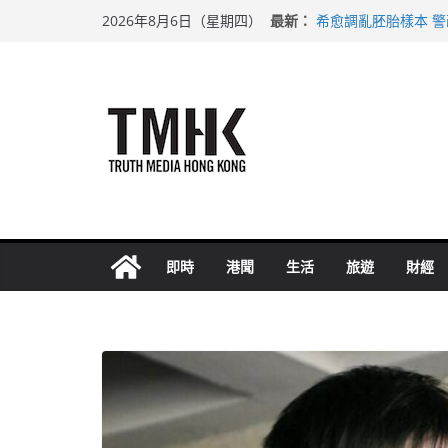
Skip
最新：
希愈調亂胚胎樣本 
2026年8月6日（星期四）
to
足球盛會次場激戰 
上半年純利大增七成
content
上半年車禍奪六十三
巴士非禮女學生 六
即時
港聞
生活
旅遊
財經