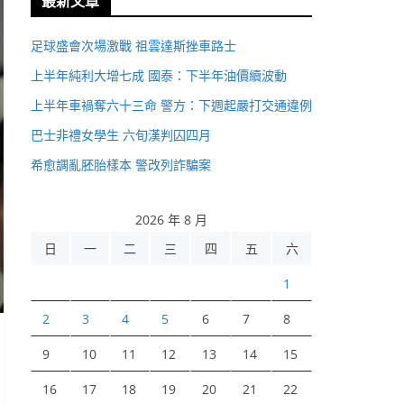
最新文章
足球盛會次場激戰 祖雲達斯挫車路士
上半年純利大增七成 國泰：下半年油價續波動
上半年車禍奪六十三命 警方：下週起嚴打交通違例
巴士非禮女學生 六旬漢判囚四月
希愈調亂胚胎樣本 警改列詐騙案
2026 年 8 月
日
一
二
三
四
五
六
1
2
3
4
5
6
7
8
9
10
11
12
13
14
15
16
17
18
19
20
21
22