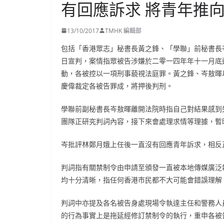
有回應訴求 將青年推
13/10/2017
TMHK 編輯部
包括「香港眾志」秘書長黃之鋒、「學聯」前秘書長
日宣判，案情指眾被告涉嫌於二零一四年年十一月底
動，各被控以一項刑事藐視法庭罪。黃之鋒、岑敖暉
慶偉裁定各被告罪成，將押後判刑。
學聯前副秘書長岑敖暉離開法院時指自己對結果感到
團隊正研究判詞內容，接下來會處理求情等理據，暫
岑批評林鄭月娥上任後一直沒有回應青年訴求，相反
判詞指有關禁制令由申請至頒發一直被本地傳媒廣泛
均十分清晰，指任何香港市民都不大可能會錯誤理解
判詞中亦提及各名被告身處現場令執達主任和警務人
的行為事實上是拖延經修訂禁制令的執行，重申各被