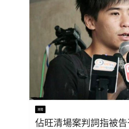
港聞
佔旺清場案判詞指被告