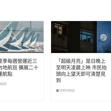
夏季每週營運近三
「超級月亮」是日晚上
內地航班 擴展二十
至明天凌晨上映 市民抬
運航點
頭向上望天即可清楚見
到
/2025
13/07/2022