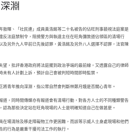
向深淵
岑敖暉、「社民連」成員黃浩銘等二十名被告的佔旺刑事藐視法庭案是
違反法庭禁制令，阻撓警方與執達主任在旺角彌敦道佔領區的清場行
以及另外九人早前已先後認罪，黃浩銘及另外八人選擇不認罪，法官陳
失望，批評香港政府將法庭擺到政治爭端的最前線，又透露自己的律師
時未有人計劃上訴，預計自己會被判短時間即時監禁。
正將青年推向深淵，指公眾自然會判斷林鄭月娥是否關心青年。
報道，同時間傳媒亦有報道會有清場行動，對各方人士的不同種類警告
，認為那些決定站在旺角現場的人士是明確知道自己在做甚麼。
員在場清除及移走障礙物工作更困難，而該等示威人士身處現場和他們
告的行為是嚴重干擾司法工作的執行。