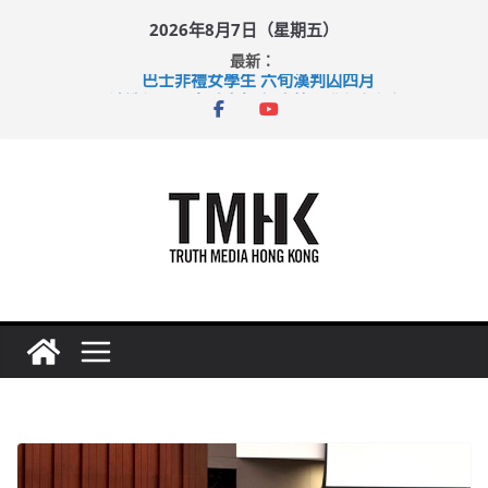
Skip
2026年8月7日（星期五）
to
最新：
content
巴士非禮女學生 六旬漢判囚四月
涉造假公屋富戶申報表 倉管員准保釋候訊
足球盛會次場激戰 祖雲達斯挫車路士
上半年純利大增七成 國泰：下半年油價續波動
上半年車禍奪六十三命 警方：下週起嚴打交通違例