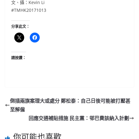
文、攝：Kevin Li
#TMHK20171013
分享此文：
請按讚：
倒插兩旗案理大或處分 鄭松泰：自己日後可能被打壓甚
至解僱
回應交通補貼措施 民主黨：邨巴費該納入計劃
你可能也喜歡