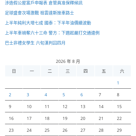
涉造假公屋富戶申報表 倉管員准保釋候訊
足球盛會次場激戰 祖雲達斯挫車路士
上半年純利大增七成 國泰：下半年油價續波動
上半年車禍奪六十三命 警方：下週起嚴打交通違例
巴士非禮女學生 六旬漢判囚四月
2026 年 8 月
日
一
二
三
四
五
六
1
2
3
4
5
6
7
8
9
10
11
12
13
14
15
16
17
18
19
20
21
22
23
24
25
26
27
28
29