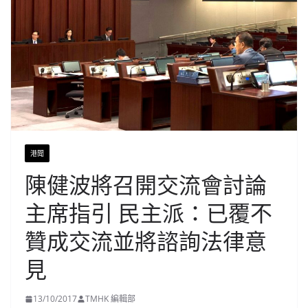
港聞
陳健波將召開交流會討論
主席指引 民主派：已覆不
贊成交流並將諮詢法律意
見
13/10/2017
TMHK 編輯部