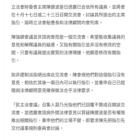
立法會財委會主席陳健波是日透露已去信所有議員，並將會
在十月十七日或二十三日召開交流會，討論其所提出的主席
指引，屆時立法會秘書長和法律顧問均會列席。
陳強調會議並非諮詢會而是一個交流會，希望能收集議員的
意見和解釋議員的疑慮，又指有關指引並非沒有修改的空
間，只要有議員提出實質的法律理據，他願意修改有關指
引。
如非建制派拒絕出席此交流會，陳會視他們對這個指引沒有
意見，相信於其後一兩日內可以執行指引，並重申自己已經
徵詢法律顧問意見確保做法合乎法律要求。
「民主派會議」召集人莫乃光指他們已回覆不贊成召開該交
流會，並透露會諮詢外間法律意見以質疑陳健波是否有權限
推出相關指引，重申他們的立場不變，即要求陳先把指引先
交付議事規則委員會討論。