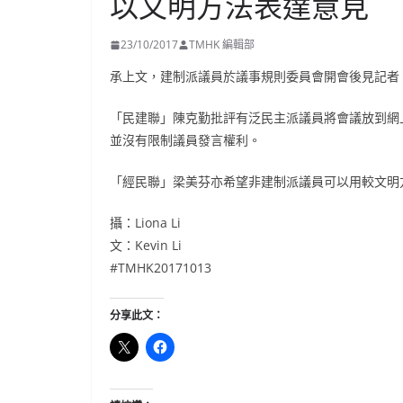
以文明方法表達意見
23/10/2017
TMHK 編輯部
承上文，建制派議員於議事規則委員會開會後見記者
「民建聯」陳克勤批評有泛民主派議員將會議放到網
並沒有限制議員發言權利。
「經民聯」梁美芬亦希望非建制派議員可以用較文明
攝：Liona Li
文：Kevin Li
#TMHK20171013
分享此文：