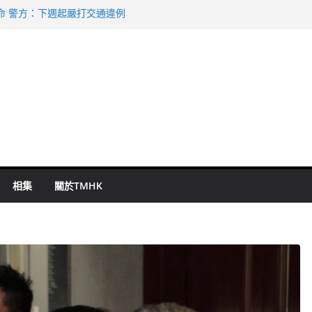
命 警方：下週起嚴打交通違例
持 鄧炳強：爭取今屆任期內完成立法
表 倉管員准保釋候訊
祖雲達斯挫車路士
 國泰：下半年油價續波動
相集
關於TMHK