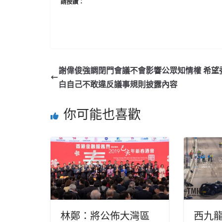
請按讚：
謝偉俊強調閉門會議不會影響公眾知情權 希望
白自己不敢違反議事規則披露內容
你可能也喜歡
林鄭：將公佈大灣區
西九