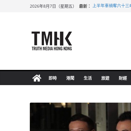
Skip
最新：
上半年車禍奪六十三
2026年8月7日（星期五）
to
性罪行修例獲九成支
涉造假公屋富戶申報
content
足球盛會次場激戰 
上半年純利大增七成
即時
港聞
生活
旅遊
財經