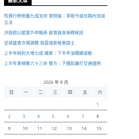
最新文章
性罪行修例獲九成支持 鄧炳強：爭取今屆任期內完成
立法
涉造假公屋富戶申報表 倉管員准保釋候訊
足球盛會次場激戰 祖雲達斯挫車路士
上半年純利大增七成 國泰：下半年油價續波動
上半年車禍奪六十三命 警方：下週起嚴打交通違例
2026 年 8 月
日
一
二
三
四
五
六
1
2
3
4
5
6
7
8
9
10
11
12
13
14
15