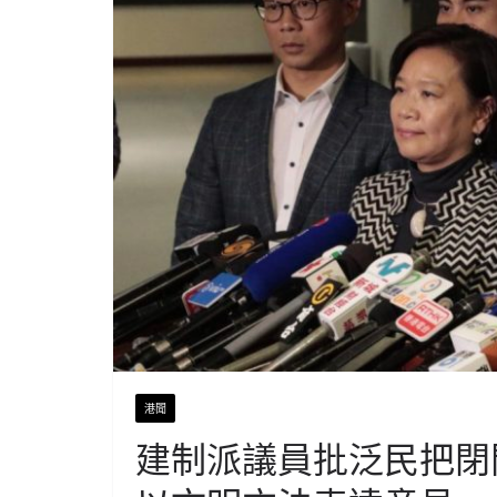
港聞
建制派議員批泛民把閉