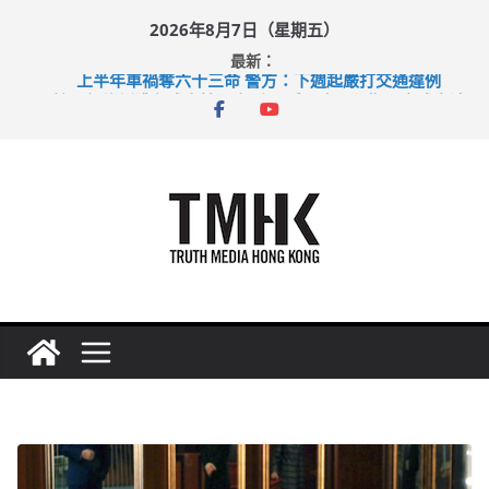
Skip
2026年8月7日（星期五）
to
最新：
content
上半年車禍奪六十三命 警方：下週起嚴打交通違例
性罪行修例獲九成支持 鄧炳強：爭取今屆任期內完成立法
涉造假公屋富戶申報表 倉管員准保釋候訊
足球盛會次場激戰 祖雲達斯挫車路士
上半年純利大增七成 國泰：下半年油價續波動