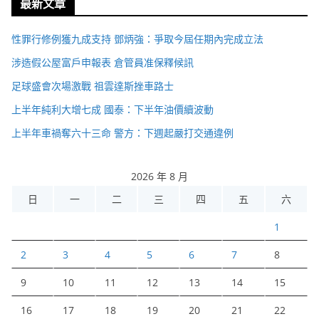
最新文章
性罪行修例獲九成支持 鄧炳強：爭取今屆任期內完成立法
涉造假公屋富戶申報表 倉管員准保釋候訊
足球盛會次場激戰 祖雲達斯挫車路士
上半年純利大增七成 國泰：下半年油價續波動
上半年車禍奪六十三命 警方：下週起嚴打交通違例
2026 年 8 月
日
一
二
三
四
五
六
1
2
3
4
5
6
7
8
9
10
11
12
13
14
15
16
17
18
19
20
21
22