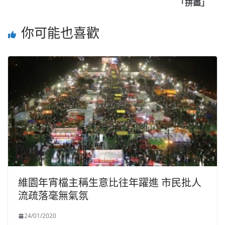
「拼盡」
你可能也喜歡
維園年宵檔主稱生意比往年躍進 市民批人
流疏落毫無氣氛
24/01/2020