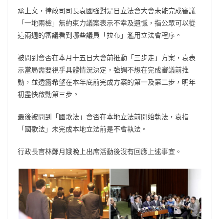
承上文，律政司司長袁國強對是日立法會大會未能完成審議
「一地兩檢」無約束力議案表示不幸及遺憾，指公眾可以從
這兩週的審議看到哪些議員「拉布」濫用立法會程序。
被問到會否在本月十五日大會前推動「三步走」方案，袁表
示當局需要視乎具體情況決定，強調不想在完成審議前推
動，並透露希望在本年底前完成方案的第一及第二步，明年
初盡快啟動第三步。
最後被問到「國歌法」會否在本地立法前開始執法，袁指
「國歌法」未完成本地立法前是不會執法。
行政長官林鄭月娥晚上出席活動後沒有回應上述事宜。