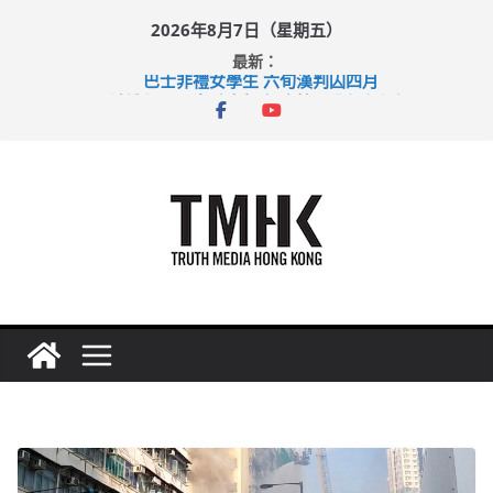
Skip
2026年8月7日（星期五）
to
最新：
content
巴士非禮女學生 六旬漢判囚四月
涉造假公屋富戶申報表 倉管員准保釋候訊
足球盛會次場激戰 祖雲達斯挫車路士
上半年純利大增七成 國泰：下半年油價續波動
上半年車禍奪六十三命 警方：下週起嚴打交通違例