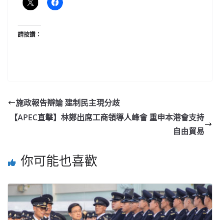
請按讚：
施政報告辯論 建制民主現分歧
【APEC直擊】林鄭出席工商領導人峰會 重申本港會支持
自由貿易
你可能也喜歡