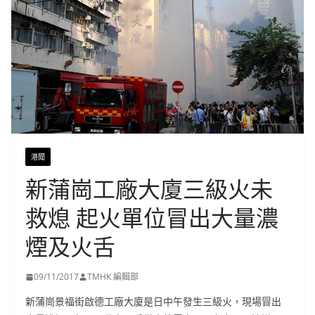
港聞
新蒲崗工廠大廈三級火未
救熄 起火單位冒出大量濃
煙及火舌
09/11/2017
TMHK 編輯部
新蒲崗景福街啟德工廠大廈是日中午發生三級火，現場冒出