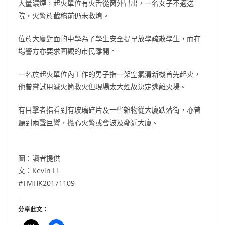
大量濃煙，起火單位有火舌從窗外冒出，一名女子不適送
院，火警於截稿前仍未救熄。
位於大廈對面的中學為了學生安全提早放學疏散學生，而在
場警方亦要求圍觀的市民離開。
一名於起火單位內工作的男子指一架空氣清新機首先起火，
他曾嘗試用滅火筒救火但現場太大煙故決定逃離火場。
有目擊者指看到有玻璃碎片及一些雜物從大廈跌落街，亦曾
聽到兩聲巨響，擔心火警或會波及鄰近大廈。
圖：讀者提供
文：Kevin Li
#TMHK20171109
分享此文：