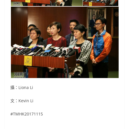
攝：Liona Li
文：Kevin Li
#TMHK20171115