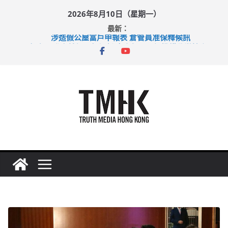
Skip
2026年8月10日（星期一）
to
最新：
content
涉造假公屋富戶申報表 倉管員准保釋候訊
目標九月發表首個五年規劃 李家超：研設機構代辦樓宇維修
黃大仙上邨發生企圖謀殺及自殺案 警方：疑兇斬傷鄰居後墮亡
拜仁熱身賽挫維拉 啟德主場館奪錦標
性罪行修例獲九成支持 鄧炳強：爭取今屆任期內完成立法