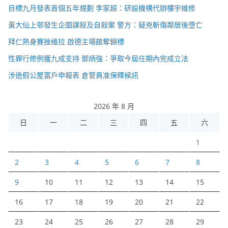
目標九月發表首個五年規劃 李家超：研設機構代辦樓宇維修
黃大仙上邨發生企圖謀殺及自殺案 警方：疑兇斬傷鄰居後墮亡
拜仁熱身賽挫維拉 啟德主場館奪錦標
性罪行修例獲九成支持 鄧炳強：爭取今屆任期內完成立法
涉造假公屋富戶申報表 倉管員准保釋候訊
2026 年 8 月
日
一
二
三
四
五
六
1
2
3
4
5
6
7
8
9
10
11
12
13
14
15
16
17
18
19
20
21
22
23
24
25
26
27
28
29