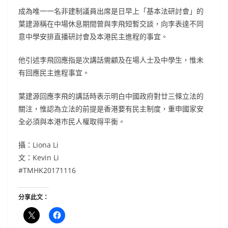
成為唯一一名非建制議員出席是日早上「基本法研討會」的
葉建源稱在中場休息期間曾與李飛短暫交談，向李表達不同
意中學安排直播研討會及本港民主進程的事宜。
他引述李飛回應指是次講話需顧及在場人士及中學生，惟未
有回應民主進程事宜。
葉建源回應李飛的講話時表示明白中國政府對廿三條立法的
關注，惟認為立法的前提是香港要有民主制度，重申國家安
全必須與本港市民人權取得平衡。
攝：Liona Li
文：Kevin Li
#
TMHK20171116
分享此文：