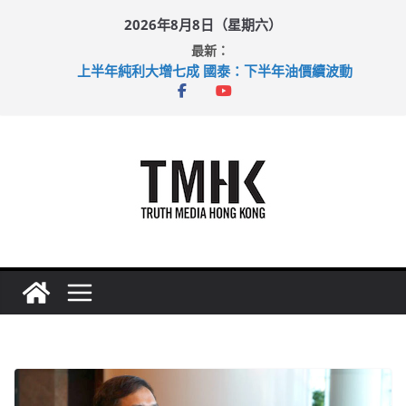
Skip
2026年8月8日（星期六）
to
最新：
content
上半年純利大增七成 國泰：下半年油價續波動
拜仁熱身賽挫維拉 啟德主場館奪錦標
性罪行修例獲九成支持 鄧炳強：爭取今屆任期內完成立法
涉造假公屋富戶申報表 倉管員准保釋候訊
足球盛會次場激戰 祖雲達斯挫車路士