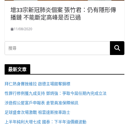
增33宗新冠肺炎個案 張竹君：仍有隱形傳
播鏈 不能斷定高峰是否已過
11/08/2020
最新文章
拜仁熱身賽挫維拉 啟德主場館奪錦標
性罪行修例獲九成支持 鄧炳強：爭取今屆任期內完成立法
涉造假公屋富戶申報表 倉管員准保釋候訊
足球盛會次場激戰 祖雲達斯挫車路士
上半年純利大增七成 國泰：下半年油價續波動