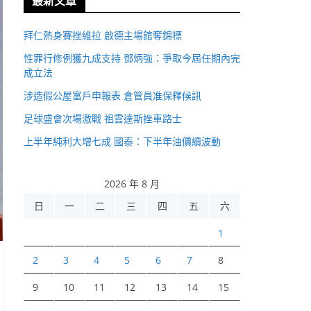
最新文章
拜仁熱身賽挫維拉 啟德主場館奪錦標
性罪行修例獲九成支持 鄧炳強：爭取今屆任期內完
成立法
涉造假公屋富戶申報表 倉管員准保釋候訊
足球盛會次場激戰 祖雲達斯挫車路士
上半年純利大增七成 國泰：下半年油價續波動
2026 年 8 月
日
一
二
三
四
五
六
1
2
3
4
5
6
7
8
9
10
11
12
13
14
15