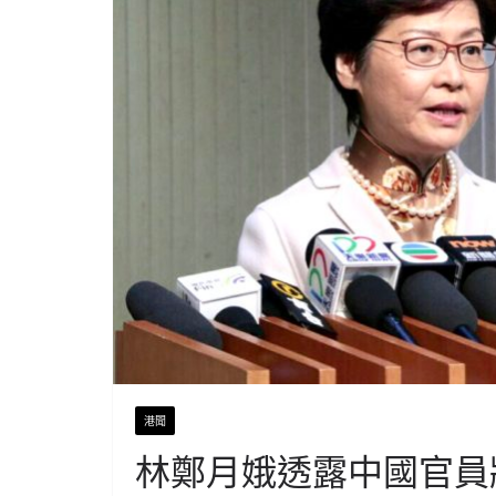
港聞
林鄭月娥透露中國官員