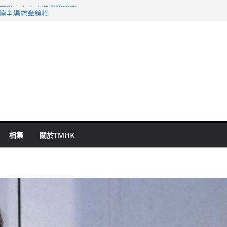
 國泰：下半年油價續波動
啟德主場館奪錦標
持 鄧炳強：爭取今屆任期內完成立法
表 倉管員准保釋候訊
祖雲達斯挫車路士
相集
關於TMHK