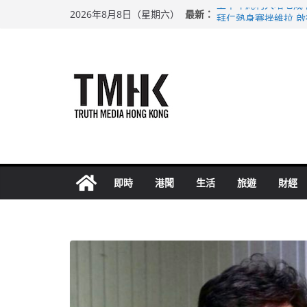
Skip
最新：
上半年純利大增七成
2026年8月8日（星期六）
to
拜仁熱身賽挫維拉 
性罪行修例獲九成支
content
涉造假公屋富戶申報
足球盛會次場激戰 
即時
港聞
生活
旅遊
財經