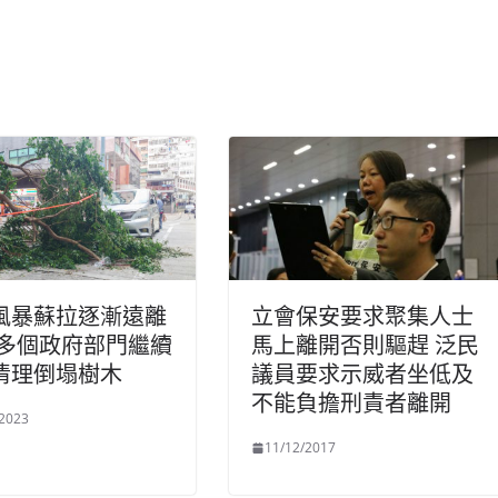
風暴蘇拉逐漸遠離
立會保安要求聚集人士
 多個政府部門繼續
馬上離開否則驅趕 泛民
清理倒塌樹木
議員要求示威者坐低及
不能負擔刑責者離開
/2023
11/12/2017