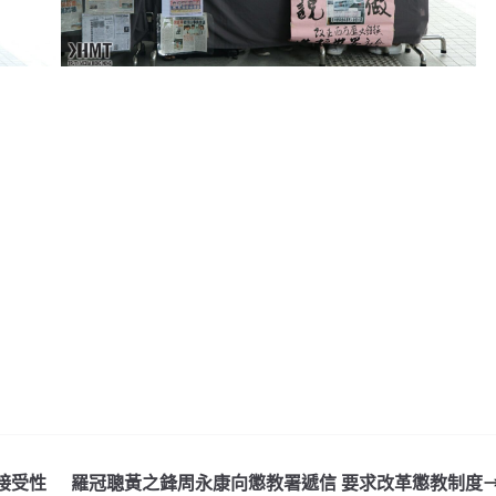
接受性
羅冠聰黃之鋒周永康向懲教署遞信 要求改革懲教制度