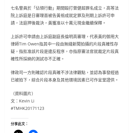
七名警員於「佔領行動」期間毆打曾健超罪名成立，高等法
院上訴庭是日審理首被告黃祖成就定罪及刑期上訴許可申
請，法庭押後裁決，黃獲准以十萬元現金繼續保釋。
上訴許可申請由上訴庭副庭長倫明高審理，代表黃的御用大
律師
Tim Owen指其中一段由無綫新聞拍攝的片段真確性存
疑，指批准該片段是違反程序，亦指原審法官就裁定片段真
確性所採納的測試亦不正確。
律政司一方則確認片段真確不涉法律觀點，並認為事發經過
已被拍下，綜合片段本身及其他環境因素已可作呈堂證供。
（資料圖片）
文：Kevin Li
#TMHK20171123
分享此文：