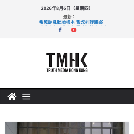
Skip
2026年8月6日（星期四）
to
最新：
content
希愈調亂胚胎樣本 警改列詐騙案
足球盛會次場激戰 祖雲達斯挫車路士
上半年純利大增七成 國泰：下半年油價續波動
上半年車禍奪六十三命 警方：下週起嚴打交通違例
巴士非禮女學生 六旬漢判囚四月