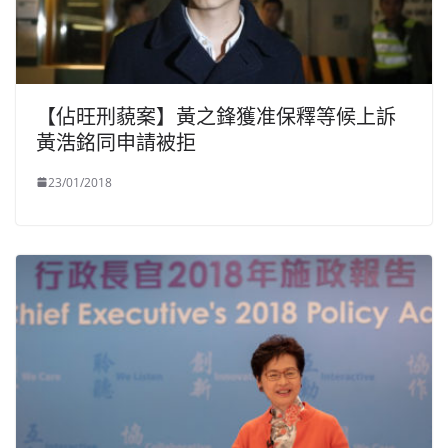
【佔旺刑藐案】黃之鋒獲准保釋等候上訴
黃浩銘同申請被拒
23/01/2018