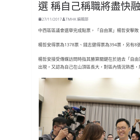
選 稱自己稱職將盡快
27/11/2017
TMHK 編輯部
中西區區議會選舉完成點票，「自由黨」楊哲安擊敗「
楊哲安得票為1378票、錢志健得票為394票，另有8
楊哲安接受傳媒訪問時指其勝算關鍵在於過去「自由
出現，又認為自己在山頂區長大，對區內情況熟悉，