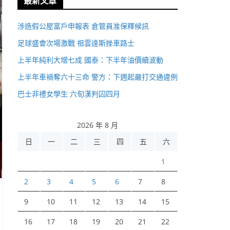
最新文章
涉造假公屋富戶申報表 倉管員准保釋候訊
足球盛會次場激戰 祖雲達斯挫車路士
上半年純利大增七成 國泰：下半年油價續波動
上半年車禍奪六十三命 警方：下週起嚴打交通違例
巴士非禮女學生 六旬漢判囚四月
2026 年 8 月
日
一
二
三
四
五
六
1
2
3
4
5
6
7
8
9
10
11
12
13
14
15
16
17
18
19
20
21
22