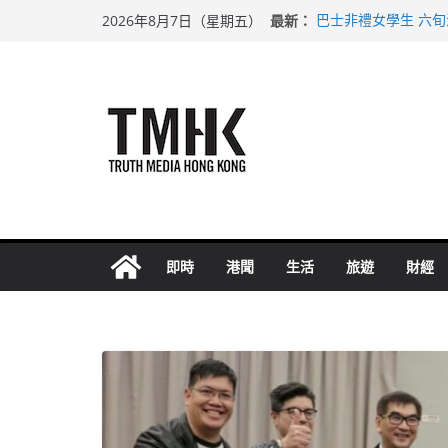
Skip
最新：
巴士非禮女學生 六
2026年8月7日（星期五）
to
涉造假公屋富戶申報
足球盛會次場激戰 
content
上半年純利大增七成
上半年車禍奪六十三
即時
港聞
生活
旅遊
財經