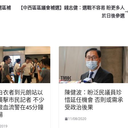
選區補
【中西區區議會補選】錢志健：選戰不容易 盼更多人
於日後參選
白衣者到元朗站以
陳健波：盼泛民議員珍
襲擊市民記者 不少
惜延任機會 否則或需承
破血流警在45分鐘
受政治後果
場
11/08/2020
/2019