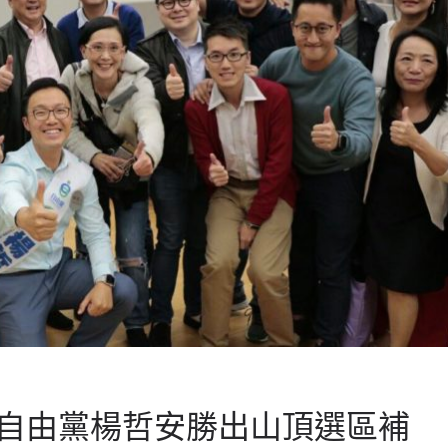
自由黨楊哲安勝出山頂選區補