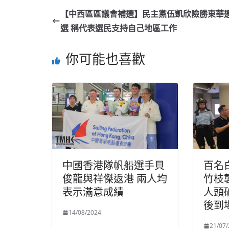
【中西區區議會補選】民主黨伍凱欣險勝東華
選 稱代表選民支持自己地區工作
你可能也喜歡
中國香港隊帆船選手貝
百名
俊龍與祥傑返港 兩人均
竹枝
表示滿意成績
人頭
後到
14/08/2024
21/07