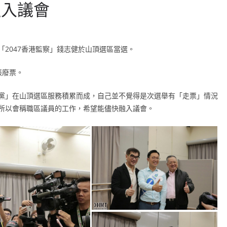
融入議會
2047香港監察」錢志健於山頂選區當選。
張廢票。
黨」在山頂選區服務積累而成，自己並不覺得是次選舉有「走票」情況
所以會稱職區議員的工作，希望能儘快融入議會。