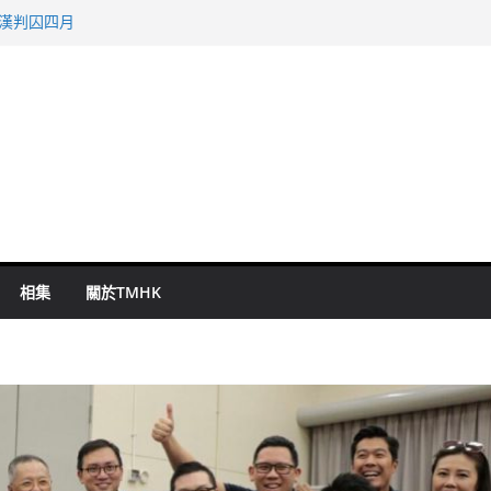
旬漢判囚四月
表 倉管員准保釋候訊
祖雲達斯挫車路士
 國泰：下半年油價續波動
命 警方：下週起嚴打交通違例
相集
關於TMHK