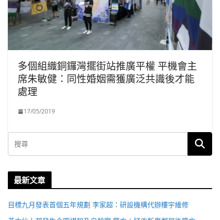
多個組織銅鑼灣擺街站推廣平權 平機會主
席朱敏健：同性婚姻需獲廣泛共識後才能
處理
17/05/2019
最新文章
目標九月發表首個五年規劃 李家超：研設機構代辦樓宇維修