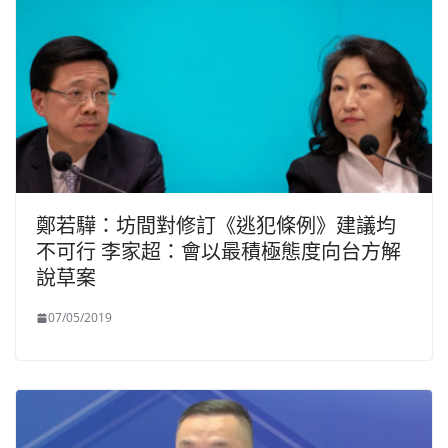
鄭若驊：坊間對修訂《逃犯條例》建議均
不可行 李家超：會以最積極態度向台方解
說草案
07/05/2019