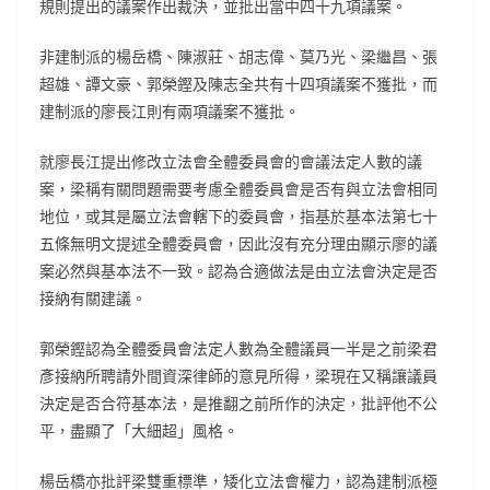
規則提出的議案作出裁決，並批出當中四十九項議案。
非建制派的楊岳橋、陳淑莊、胡志偉、莫乃光、梁繼昌、張
超雄、譚文豪、郭榮鏗及陳志全共有十四項議案不獲批，而
建制派的廖長江則有兩項議案不獲批。
就廖長江提出修改立法會全體委員會的會議法定人數的議
案，梁稱有關問題需要考慮全體委員會是否有與立法會相同
地位，或其是屬立法會轄下的委員會，指基於基本法第七十
五條無明文提述全體委員會，因此沒有充分理由顯示廖的議
案必然與基本法不一致。認為合適做法是由立法會決定是否
接納有關建議。
郭榮鏗認為全體委員會法定人數為全體議員一半是之前梁君
彥接納所聘請外間資深律師的意見所得，梁現在又稱讓議員
決定是否合符基本法，是推翻之前所作的決定，批評他不公
平，盡顯了「大細超」風格。
楊岳橋亦批評梁雙重標準，矮化立法會權力，認為建制派極