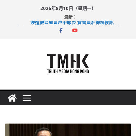
Skip
2026年8月10日（星期一）
to
最新：
content
涉造假公屋富戶申報表 倉管員准保釋候訊
目標九月發表首個五年規劃 李家超：研設機構代辦樓宇維修
黃大仙上邨發生企圖謀殺及自殺案 警方：疑兇斬傷鄰居後墮亡
拜仁熱身賽挫維拉 啟德主場館奪錦標
性罪行修例獲九成支持 鄧炳強：爭取今屆任期內完成立法