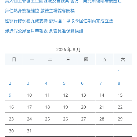
黃大仙上邨發生企圖謀殺及自殺案 警方：疑兇斬傷鄰居後墮亡
拜仁熱身賽挫維拉 啟德主場館奪錦標
性罪行修例獲九成支持 鄧炳強：爭取今屆任期內完成立法
涉造假公屋富戶申報表 倉管員准保釋候訊
2026 年 8 月
日
一
二
三
四
五
六
1
2
3
4
5
6
7
8
9
10
11
12
13
14
15
16
17
18
19
20
21
22
23
24
25
26
27
28
29
30
31