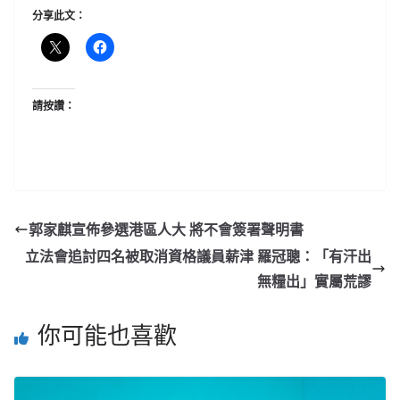
分享此文：
請按讚：
郭家麒宣佈參選港區人大 將不會簽署聲明書
立法會追討四名被取消資格議員薪津 羅冠聰：「有汗出
無糧出」實屬荒謬
你可能也喜歡