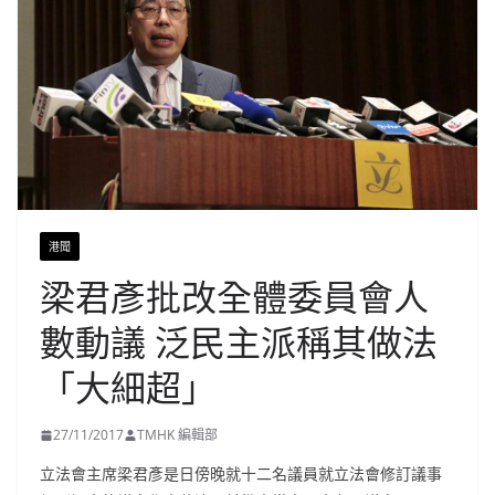
港聞
梁君彥批改全體委員會人
數動議 泛民主派稱其做法
「大細超」
27/11/2017
TMHK 編輯部
立法會主席梁君彥是日傍晚就十二名議員就立法會修訂議事