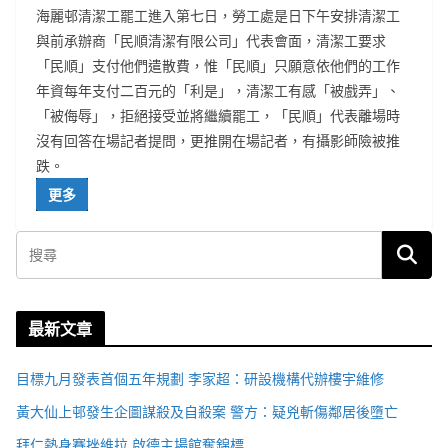
海麗邨清潔工罷工進入第七日，勞工處是日下午安排清潔工
與前承辦商「民順清潔有限公司」代表會面，清潔工要求
「民順」支付他們遣散費，惟「民順」只願意依他們的工作
年資每年支付二百元的「利是」，清潔工有感「被戲弄」、
「被侮辱」，拒絕接受並將繼續罷工，「民順」代表離場時
沒有回答在場記者提問，更推開在場記者，有攝影師險被推
跌。
更多
最新文章
目標九月發表首個五年規劃 李家超：研設機構代辦樓宇維修
黃大仙上邨發生企圖謀殺及自殺案 警方：疑兇斬傷鄰居後墮亡
拜仁熱身賽挫維拉 啟德主場館奪錦標