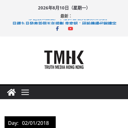
Skip
2026年8月10日（星期一）
to
最新：
content
涉造假公屋富戶申報表 倉管員准保釋候訊
目標九月發表首個五年規劃 李家超：研設機構代辦樓宇維修
黃大仙上邨發生企圖謀殺及自殺案 警方：疑兇斬傷鄰居後墮亡
拜仁熱身賽挫維拉 啟德主場館奪錦標
性罪行修例獲九成支持 鄧炳強：爭取今屆任期內完成立法
Day:
02/01/2018