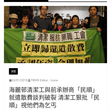
港聞
02/01/2018
TMHK Editor - Liona
海麗邨清潔工與前承辦商「民順」
就遣散費談判破裂 清潔工狠批「民
順」視他們為乞丐