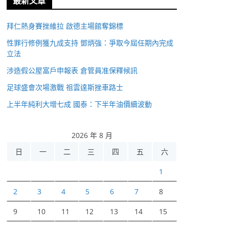
最新文章
拜仁熱身賽挫維拉 啟德主場館奪錦標
性罪行修例獲九成支持 鄧炳強：爭取今屆任期內完成
立法
涉造假公屋富戶申報表 倉管員准保釋候訊
足球盛會次場激戰 祖雲達斯挫車路士
上半年純利大增七成 國泰：下半年油價續波動
2026 年 8 月
日
一
二
三
四
五
六
1
2
3
4
5
6
7
8
9
10
11
12
13
14
15