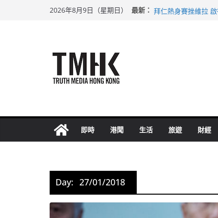
Skip
上半年純利大增七成
最新：
2026年8月9日（星期日）
拜仁熱身賽挫維拉 
to
性罪行修例獲九成支
content
涉造假公屋富戶申報
足球盛會次場激戰 
即時
港聞
生活
旅遊
財經
Day:
27/01/2018