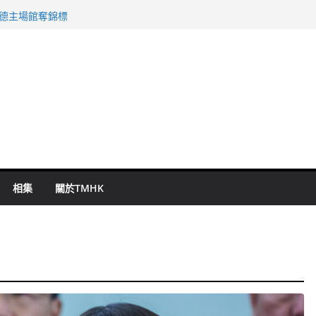
 國泰：下半年油價續波動
啟德主場館奪錦標
持 鄧炳強：爭取今屆任期內完成立法
表 倉管員准保釋候訊
祖雲達斯挫車路士
相集
關於TMHK