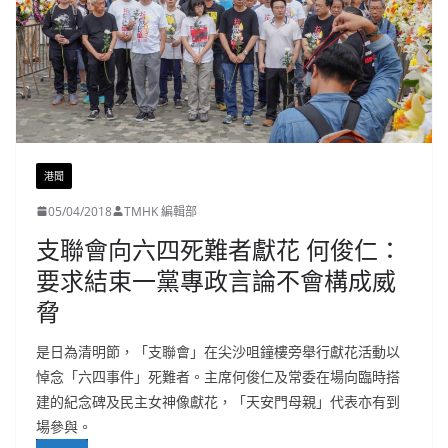
港聞
05/04/2018
TMHK 編輯部
支聯會向六四死難者獻花 何俊仁：
要求結束一黨專政言論不會構成威
脅
是日為清明節，「支聯會」在尖沙咀鐘樓旁舉行獻花活動以
悼念「六四事件」死難者。主席何俊仁及常委在場向臨時搭
建的紀念碑及民主女神像獻花，「天安門母親」代表亦有到
場參與。