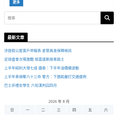
更多
最新文章
涉造假公屋富戶申報表 倉管員准保釋候訊
足球盛會次場激戰 祖雲達斯挫車路士
上半年純利大增七成 國泰：下半年油價續波動
上半年車禍奪六十三命 警方：下週起嚴打交通違例
巴士非禮女學生 六旬漢判囚四月
2026 年 8 月
日
一
二
三
四
五
六