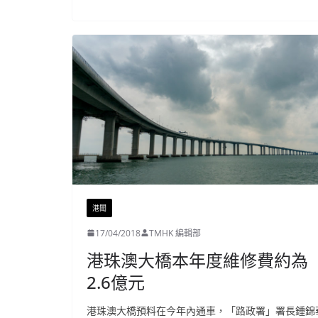
港聞
17/04/2018
TMHK 編輯部
港珠澳大橋本年度維修費約為
2.6億元
港珠澳大橋預料在今年內通車，「路政署」署長鍾錦