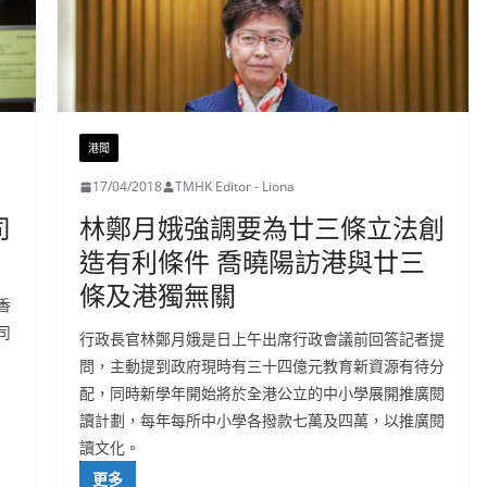
港聞
17/04/2018
TMHK Editor - Liona
司
林鄭月娥強調要為廿三條立法創
造有利條件 喬曉陽訪港與廿三
條及港獨無關
香
司
行政長官林鄭月娥是日上午出席行政會議前回答記者提
問，主動提到政府現時有三十四億元教育新資源有待分
配，同時新學年開始將於全港公立的中小學展開推廣閱
讀計劃，每年每所中小學各撥款七萬及四萬，以推廣閱
讀文化。
更多