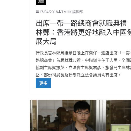
港聞
17/04/2018
TMHK 編輯部
出席一帶一路總商會就職典禮
林鄭：香港將更好地融入中國
展大局
行政長官林鄭月娥是日晚上在灣仔一酒店出席「一帶
路總商會」首屆就職典禮，中聯辦主任王志民、全國
協副主席梁振英、立法會主席梁君彥、旅發局主席林
岳、部份司局長及建制派立法會議員均有出席。
更多