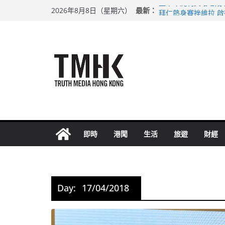
Skip
最新：
上半年純利大增七成
2026年8月8日（星期六）
to
拜仁熱身賽挫維拉 
性罪行修例獲九成支
content
涉造假公屋富戶申報
足球盛會次場激戰 
即時
港聞
生活
旅遊
財經
Day:
17/04/2018