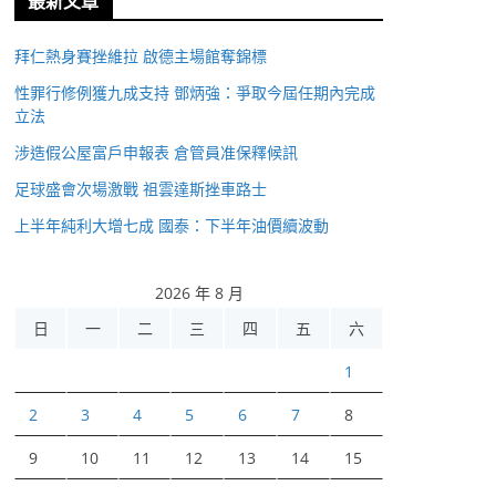
最新文章
拜仁熱身賽挫維拉 啟德主場館奪錦標
性罪行修例獲九成支持 鄧炳強：爭取今屆任期內完成
立法
涉造假公屋富戶申報表 倉管員准保釋候訊
足球盛會次場激戰 祖雲達斯挫車路士
上半年純利大增七成 國泰：下半年油價續波動
2026 年 8 月
日
一
二
三
四
五
六
1
2
3
4
5
6
7
8
9
10
11
12
13
14
15