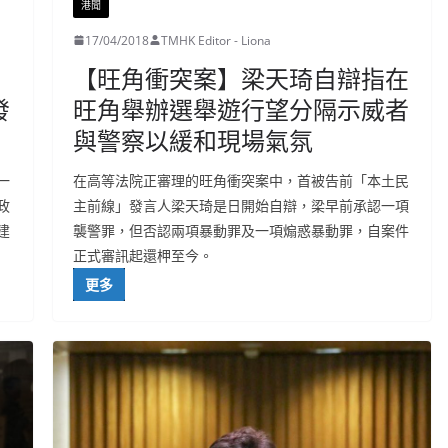
港聞
17/04/2018
TMHK Editor - Liona
【旺角衝突案】梁天琦自辯指在
發
旺角舉辦選舉遊行望分隔示威者
與警察以緩和現場氣氛
一
在高等法院正審理的旺角衝突案中，首被告前「本土民
政
主前線」發言人梁天琦是日開始自辯，梁早前承認一項
建
襲警罪，但否認兩項暴動罪及一項煽惑暴動罪，自案件
正式審訊起還柙至今。
更多