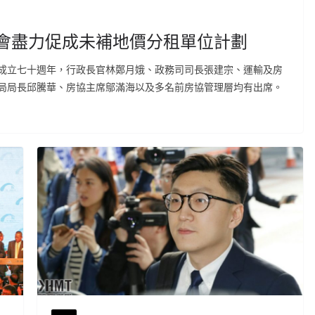
府會盡力促成未補地價分租單位計劃
成立七十週年，行政長官林鄭月娥、政務司司長張建宗、運輸及房
局局長邱騰華、房協主席鄔滿海以及多名前房協管理層均有出席。