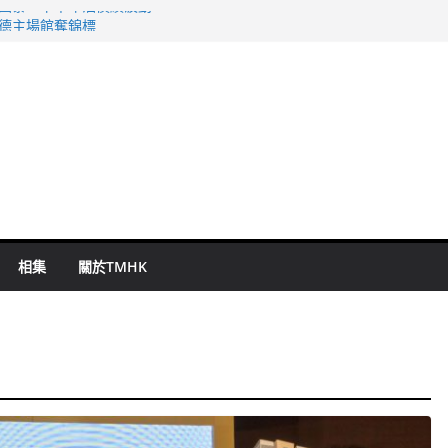
 國泰：下半年油價續波動
啟德主場館奪錦標
持 鄧炳強：爭取今屆任期內完成立法
表 倉管員准保釋候訊
祖雲達斯挫車路士
相集
關於TMHK