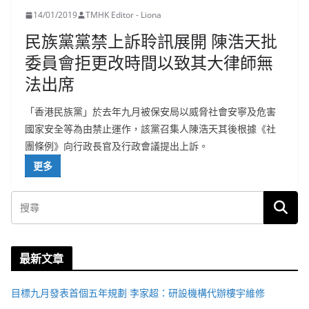
14/01/2019
TMHK Editor - Liona
民族黨黨禁上訴聆訊展開 陳浩天批
委員會拒更改時間以致其大律師無
法出席
「香港民族黨」於去年九月被保安局以威脅社會安寧及危害
國家安全等為由禁止運作，該黨召集人陳浩天其後根據《社
團條例》向行政長官及行政會議提出上訴。
更多
最新文章
目標九月發表首個五年規劃 李家超：研設機構代辦樓宇維修