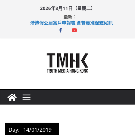
Skip
2026年8月11日（星期二）
to
最新：
content
涉造假公屋富戶申報表 倉管員准保釋候訊
目標九月發表首個五年規劃 李家超：研設機構代辦樓宇維修
黃大仙上邨發生企圖謀殺及自殺案 警方：疑兇斬傷鄰居後墮亡
拜仁熱身賽挫維拉 啟德主場館奪錦標
性罪行修例獲九成支持 鄧炳強：爭取今屆任期內完成立法
Day:
14/01/2019