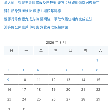
黃大仙上邨發生企圖謀殺及自殺案 警方：疑兇斬傷鄰居後墮亡
拜仁熱身賽挫維拉 啟德主場館奪錦標
性罪行修例獲九成支持 鄧炳強：爭取今屆任期內完成立法
涉造假公屋富戶申報表 倉管員准保釋候訊
2026 年 8 月
日
一
二
三
四
五
六
1
2
3
4
5
6
7
8
9
10
11
12
13
14
15
16
17
18
19
20
21
22
23
24
25
26
27
28
29
30
31