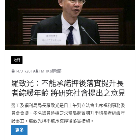
港聞
14/01/2019
TMHK 編輯部
羅致光：不能承諾押後落實提升長
者綜緩年齡 將研究社會提出之意見
勞工及福利局局長羅致光是日上午到立法會出席福利事務委
員會會議，多名議員趁機要求當局擱置調升申請長者綜緩年
齡事宜。羅致光稱不能承諾押後落實措施。
更多