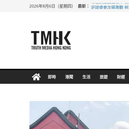
Skip
希愈調亂胚胎樣本 
最新：
2026年8月6日（星期四）
to
足球盛會次場激戰 
上半年純利大增七成
content
上半年車禍奪六十三
巴士非禮女學生 六
即時
港聞
生活
旅遊
財經