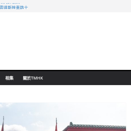
警改列詐騙案
祖雲達斯挫車路士
 國泰：下半年油價續波動
命 警方：下週起嚴打交通違例
旬漢判囚四月
相集
關於TMHK