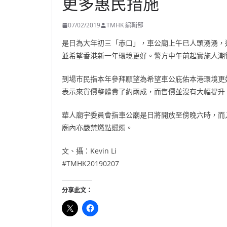
更多惠民措施
07/02/2019
TMHK 編輯部
是日為大年初三「赤口」，車公廟上午已人頭湧湧，
並希望香港新一年環境更好。警方中午前起實施人潮
到場市民指本年參拜願望為希望車公庇佑本港環境更
表示來貨價整體貴了約兩成，而售價並沒有大幅提升
華人廟宇委員會指車公廟是日將開放至傍晚六時，而
廟內亦嚴禁燃點蠟燭。
文、攝：Kevin Li
#TMHK20190207
分享此文：