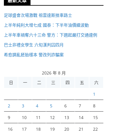
最新文章
足球盛會次場激戰 祖雲達斯挫車路士
上半年純利大增七成 國泰：下半年油價續波動
上半年車禍奪六十三命 警方：下週起嚴打交通違例
巴士非禮女學生 六旬漢判囚四月
希愈調亂胚胎樣本 警改列詐騙案
2026 年 8 月
日
一
二
三
四
五
六
1
2
3
4
5
6
7
8
9
10
11
12
13
14
15
16
17
18
19
20
21
22