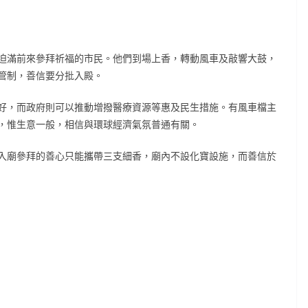
迫滿前來參拜祈福的市民。他們到場上香，轉動風車及敲響大鼓，
管制，善信要分批入殿。
好，而政府則可以推動增撥醫療資源等惠及民生措施。有風車檔主
，惟生意一般，相信與環球經濟氣氛普通有關。
入廟參拜的善心只能攜帶三支細香，廟內不設化寶設施，而善信於