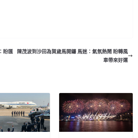
：盼匯
陳茂波到沙田為賀歲馬開鑼 馬迷：氣氛熱鬧 盼轉風
車帶來好運