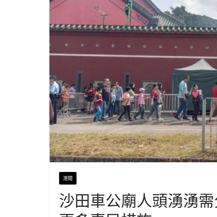
港聞
沙田車公廟人頭湧湧需