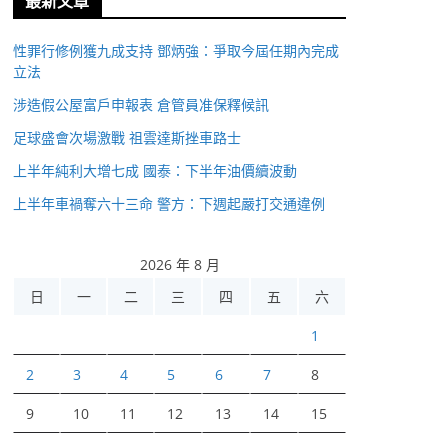
最新文章
性罪行修例獲九成支持 鄧炳強：爭取今屆任期內完成
立法
涉造假公屋富戶申報表 倉管員准保釋候訊
足球盛會次場激戰 祖雲達斯挫車路士
上半年純利大增七成 國泰：下半年油價續波動
上半年車禍奪六十三命 警方：下週起嚴打交通違例
2026 年 8 月
日
一
二
三
四
五
六
1
2
3
4
5
6
7
8
9
10
11
12
13
14
15