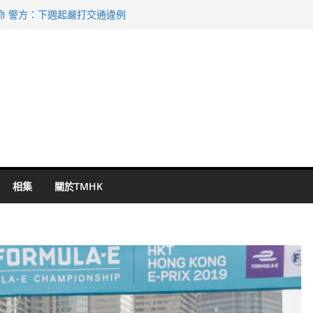
命 警方：下週起嚴打交通違例
持 鄧炳強：爭取今屆任期內完成立法
表 倉管員准保釋候訊
祖雲達斯挫車路士
 國泰：下半年油價續波動
相集
關於TMHK