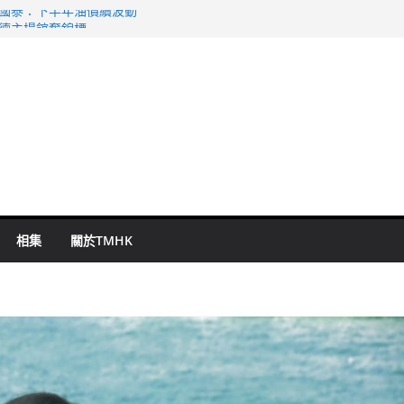
 國泰：下半年油價續波動
啟德主場館奪錦標
持 鄧炳強：爭取今屆任期內完成立法
表 倉管員准保釋候訊
祖雲達斯挫車路士
相集
關於TMHK