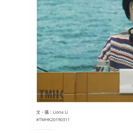
文、攝：Liona Li
#TMHK20190311