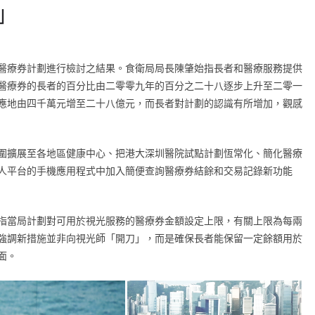
」
醫療券計劃進行檢討之結果。食衛局局長陳肇始指長者和醫療服務提供
醫療券的長者的百分比由二零零九年的百分之二十八逐步上升至二零一
應地由四千萬元增至二十八億元，而長者對計劃的認識有所增加，觀感
圍擴展至各地區健康中心、把港大深圳醫院試點計劃恆常化、簡化醫療
人平台的手機應用程式中加入簡便查詢醫療券結餘和交易記錄新功能
指當局計劃對可用於視光服務的醫療券金額設定上限，有關上限為每兩
強調新措施並非向視光師「開刀」，而是確保長者能保留一定餘額用於
面。