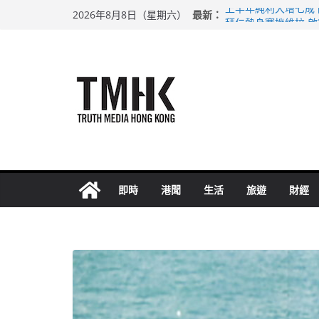
Skip
最新：
上半年純利大增七成
2026年8月8日（星期六）
to
拜仁熱身賽挫維拉 
性罪行修例獲九成支
content
涉造假公屋富戶申報
足球盛會次場激戰 
即時
港聞
生活
旅遊
財經