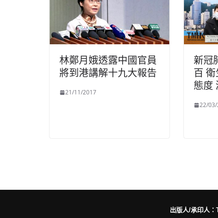
林鄭月娥透露中國官員
新冠
將到港講解十九大報告
百 
態度
21/11/2017
22/03
出版人/承印人：Trut