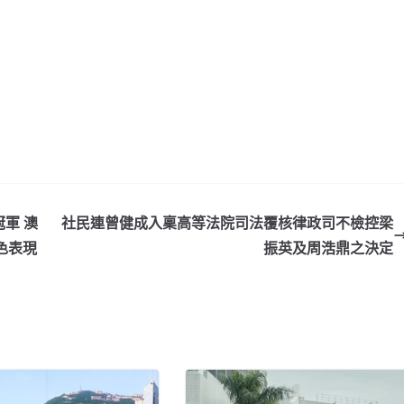
軍 澳
社民連曾健成入稟高等法院司法覆核律政司不檢控梁
色表現
振英及周浩鼎之決定