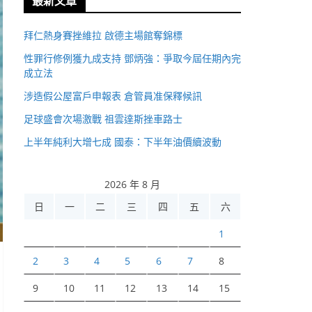
最新文章
拜仁熱身賽挫維拉 啟德主場館奪錦標
性罪行修例獲九成支持 鄧炳強：爭取今屆任期內完
成立法
涉造假公屋富戶申報表 倉管員准保釋候訊
足球盛會次場激戰 祖雲達斯挫車路士
上半年純利大增七成 國泰：下半年油價續波動
2026 年 8 月
日
一
二
三
四
五
六
1
2
3
4
5
6
7
8
9
10
11
12
13
14
15