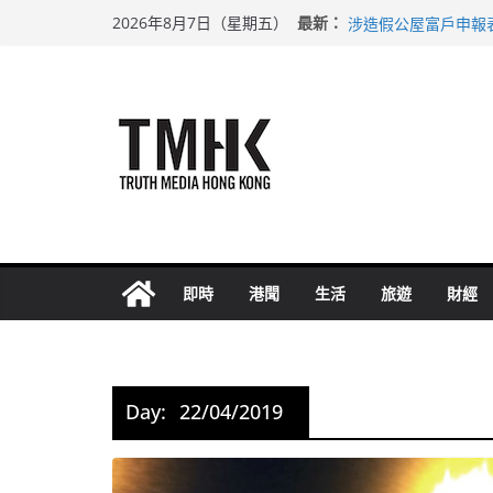
Skip
巴士非禮女學生 六
最新：
2026年8月7日（星期五）
涉造假公屋富戶申報
to
足球盛會次場激戰 
content
上半年純利大增七成
上半年車禍奪六十三
即時
港聞
生活
旅遊
財經
Day:
22/04/2019