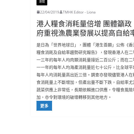
港聞
22/04/2019
TMHK Editor - Liona
港人糧食消耗量倍增 團體籲政
府重視漁農業發展以提高自給
是日為「世界地球日」，團體「港生善願」公佈《香
糧食消耗及自給率趨勢研究報告》，發現香港人在二
一三年的每年人均肉類消耗量接近二百公斤；而在二
一一年的每年人均海產消耗量近七十公斤，比全球平
每年人均消耗量高出近三倍。調查亦發現儘管港人在
食消耗量上不斷增加，但產出量不斷下跌，自給率尤
蔬菜供應上非常低，長期依賴進口供應，令糧食風險
加，亦令對環境的破壞轉移到其他地方。
更多