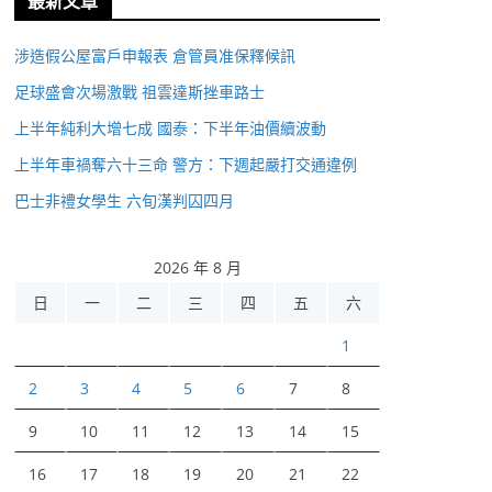
最新文章
涉造假公屋富戶申報表 倉管員准保釋候訊
足球盛會次場激戰 祖雲達斯挫車路士
上半年純利大增七成 國泰：下半年油價續波動
上半年車禍奪六十三命 警方：下週起嚴打交通違例
巴士非禮女學生 六旬漢判囚四月
2026 年 8 月
日
一
二
三
四
五
六
1
2
3
4
5
6
7
8
9
10
11
12
13
14
15
16
17
18
19
20
21
22