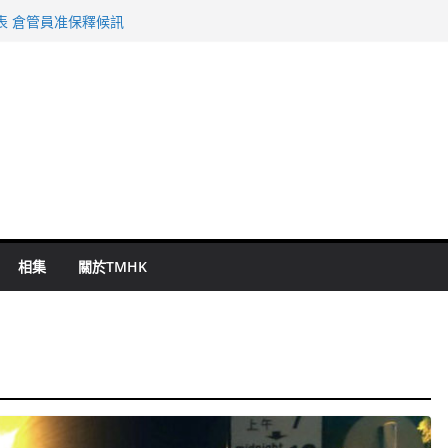
旬漢判囚四月
表 倉管員准保釋候訊
祖雲達斯挫車路士
 國泰：下半年油價續波動
命 警方：下週起嚴打交通違例
相集
關於TMHK