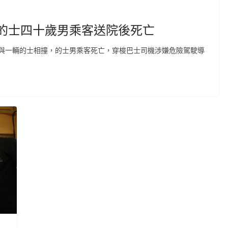
 的士四十歲男乘客送院後死亡
與一輛的士相撞，的士男乘客死亡，穿梭巴士司機涉嫌危險駕駛導