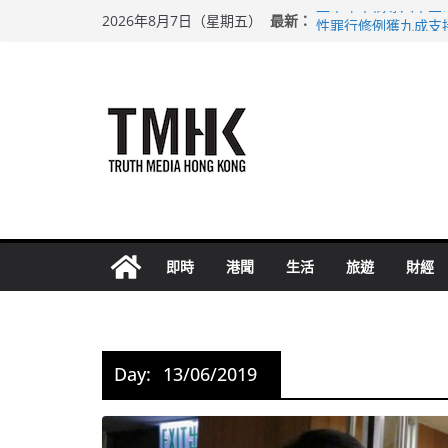
Skip
最新：
上半年車禍奪六十三
2026年8月7日（星期五）
to
性罪行修例獲九成支
涉造假公屋富戶申報
content
足球盛會次場激戰 
上半年純利大增七成
即時
港聞
生活
旅遊
財經
Day:
13/06/2019