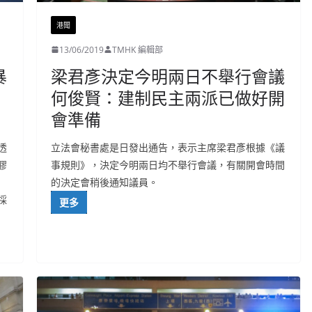
港聞
13/06/2019
TMHK 編輯部
暴
梁君彥決定今明兩日不舉行會議
何俊賢：建制民主兩派已做好開
會準備
透
立法會秘書處是日發出通告，表示主席梁君彥根據《議
膠
事規則》，決定今明兩日均不舉行會議，有關開會時間
的決定會稍後通知議員。
採
更多