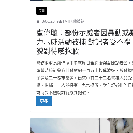
港聞
13/06/2019
TMHK 編輯部
盧偉聰：部份示威者因暴動或
力示威活動被捕 對記者受不禮
貌對待感抱歉
警務處處長盧偉聰下午就昨日金鐘衝突召開記者會，
露暫時統計警方共發射約一百五十枚催淚彈、數發橡
子彈及二十發布袋彈，衝突中有二十二名警務人員受
傷，拘捕十一人並接獲十九宗投訴，對有記者指昨日
訪時受不禮貌對待感到抱歉。
更多