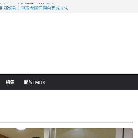
命 警方：下週起嚴打交通違例
持 鄧炳強：爭取今屆任期內完成立法
表 倉管員准保釋候訊
祖雲達斯挫車路士
 國泰：下半年油價續波動
相集
關於TMHK