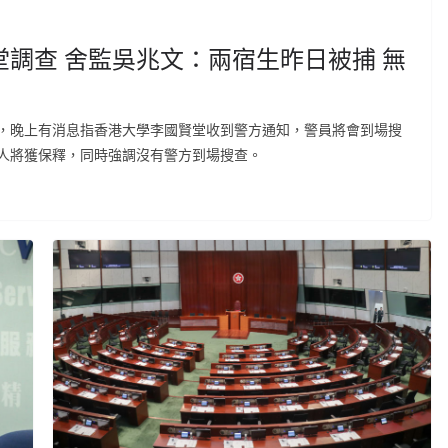
調查 舍監吳兆文：兩宿生昨日被捕 無
，晚上有消息指香港大學李國賢堂收到警方通知，警員將會到場搜
人將獲保釋，同時強調沒有警方到場搜查。