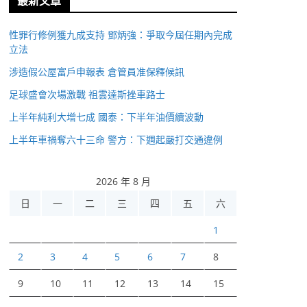
最新文章
性罪行修例獲九成支持 鄧炳強：爭取今屆任期內完成
立法
涉造假公屋富戶申報表 倉管員准保釋候訊
足球盛會次場激戰 祖雲達斯挫車路士
上半年純利大增七成 國泰：下半年油價續波動
上半年車禍奪六十三命 警方：下週起嚴打交通違例
2026 年 8 月
日
一
二
三
四
五
六
1
2
3
4
5
6
7
8
9
10
11
12
13
14
15