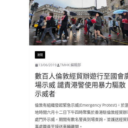
港聞
13/06/2019
TMHK 編輯部
數百人倫敦經貿辦遊行至國會
場示威 譴責港警使用暴力驅散
示威者
倫敦有組織發起緊急示威(Emergency Protest)，於
地時間六月十二日下午四時聚集於香港駐倫敦經貿辦
處門外示威，期間有數名警員到場查詢，並護送經貿
事處職員至接送車輛離開。