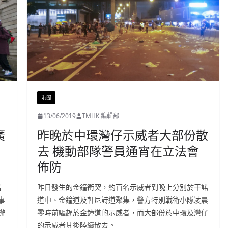
港聞
13/06/2019
TMHK 編輯部
廣
昨晚於中環灣仔示威者大部份散
去 機動部隊警員通宵在立法會
佈防
當
昨日發生的金鐘衝突，約百名示威者到晚上分別於干諾
事
道中、金鐘道及軒尼詩道聚集，警方特別戰術小隊凌晨
辦
零時前驅趕於金鐘道的示威者，而大部份於中環及灣仔
的示威者其後陸續散去。