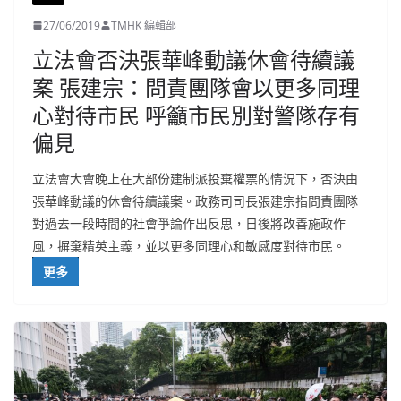
27/06/2019
TMHK 編輯部
立法會否決張華峰動議休會待續議
案 張建宗：問責團隊會以更多同理
心對待市民 呼籲市民別對警隊存有
偏見
立法會大會晚上在大部份建制派投棄權票的情況下，否決由
張華峰動議的休會待續議案。政務司司長張建宗指問責團隊
對過去一段時間的社會爭論作出反思，日後將改善施政作
風，摒棄精英主義，並以更多同理心和敏感度對待市民。
更多