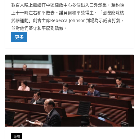
數百人晚上繼續在中區律政中心多個出入口外聚集，至約晚
上十一時左右和平散去。諾貝爾和平獎得主、「國際廢除核
武器運動」創會主席Rebecca Johnson到場為示威者打氣，
並對他們堅守和平感到驕傲。
更多
港聞