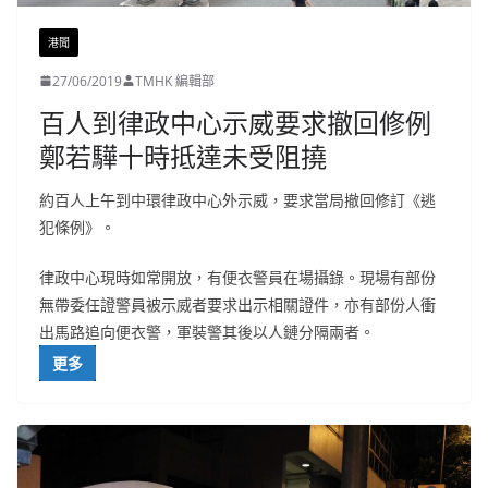
港聞
27/06/2019
TMHK 編輯部
百人到律政中心示威要求撤回修例
鄭若驊十時抵達未受阻撓
約百人上午到中環律政中心外示威，要求當局撤回修訂《逃
犯條例》。
律政中心現時如常開放，有便衣警員在場攝錄。現場有部份
無帶委任證警員被示威者要求出示相關證件，亦有部份人衝
出馬路追向便衣警，軍裝警其後以人鏈分隔兩者。
更多