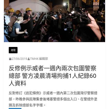
港聞
27/06/2019
TMHK 編輯部
反修例示威者一週內兩次包圍警察
總部 警方凌晨清場拘捕1人紀錄60
人資料
反對修訂《逃犯條例》示威者一週內第二次包圍灣仔警察總
部，昨晚參與民陣集會後堵塞警總多個出入口、在警總外塗
鴉及拆除總部名字字樣。