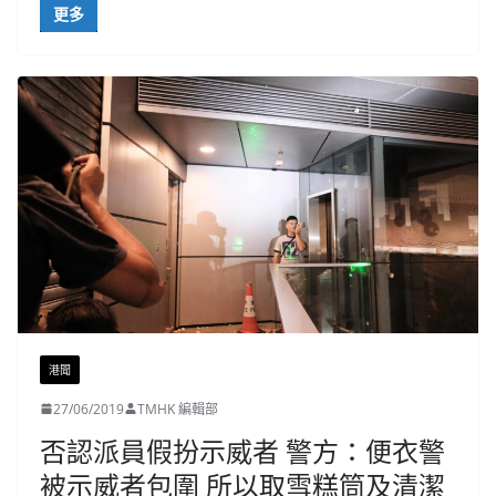
更多
港聞
27/06/2019
TMHK 編輯部
否認派員假扮示威者 警方：便衣警
被示威者包圍 所以取雪糕筒及清潔