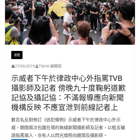
港聞
27/06/2019
TMHK 編輯部
示威者下午於律政中心外指罵TVB
攝影師及記者 傍晚九十度鞠躬道歉
記協及攝記協：不滿報導應向新聞
機構反映 不應宣泄到前線記者上
數百名反對修訂《逃犯條例》示威者下午於律政中心外示
威，期間兩次包圍在場的無綫新聞攝影師及記者，以粗言穢
語指罵兩人，亦有人以閃光燈照向鏡頭及攝影師。