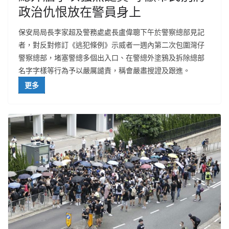
政治仇恨放在警員身上
保安局局長李家超及警務處處長盧偉聰下午於警察總部見記
者，對反對修訂《逃犯條例》示威者一週內第二次包圍灣仔
警察總部，堵塞警總多個出入口、在警總外塗鴉及拆除總部
名字字樣等行為予以嚴厲譴責，稱會嚴肅搜證及跟進。
更多