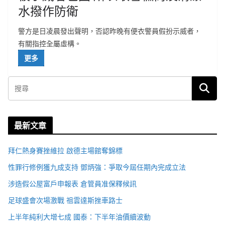
水撥作防衛
警方是日凌晨發出聲明，否認昨晚有便衣警員假扮示威者，
有關指控全屬虛構。
更多
最新文章
拜仁熱身賽挫維拉 啟德主場館奪錦標
性罪行修例獲九成支持 鄧炳強：爭取今屆任期內完成立法
涉造假公屋富戶申報表 倉管員准保釋候訊
足球盛會次場激戰 祖雲達斯挫車路士
上半年純利大增七成 國泰：下半年油價續波動