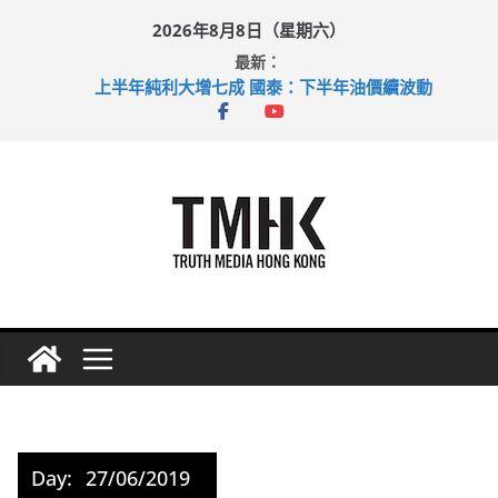
Skip
2026年8月8日（星期六）
to
最新：
content
上半年純利大增七成 國泰：下半年油價續波動
拜仁熱身賽挫維拉 啟德主場館奪錦標
性罪行修例獲九成支持 鄧炳強：爭取今屆任期內完成立法
涉造假公屋富戶申報表 倉管員准保釋候訊
足球盛會次場激戰 祖雲達斯挫車路士
Day:
27/06/2019