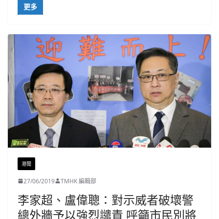
更多
港聞
27/06/2019
TMHK 編輯部
李家超、盧偉聰：對示威者破壞警
總外牆予以強烈譴責 呼籲市民別將