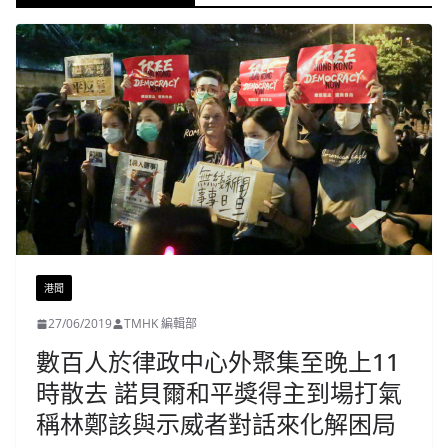
港聞
27/06/2019
TMHK 編輯部
數百人於律政中心外聚集至晚上11
時散去 諾貝爾和平獎得主到場打氣
稱林鄭該與示威者對話來化解困局