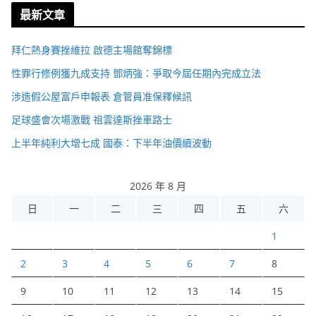
最新文章
拜仁熱身賽挫維拉 啟德主場館奪錦標
性罪行修例獲九成支持 鄧炳強：爭取今屆任期內完成立法
涉造假公屋富戶申報表 倉管員准保釋候訊
足球盛會次場激戰 祖雲達斯挫車路士
上半年純利大增七成 國泰：下半年油價續波動
2026 年 8 月
日
一
二
三
四
五
六
1
2
3
4
5
6
7
8
9
10
11
12
13
14
15