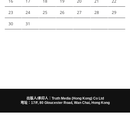
16
17
18
19
20
21
22
23
24
25
26
27
28
29
30
31
出版人/承印人：Truth Media (Hong Kong) Co Ltd
地址：17/F, 80 Gloucester Road, Wan Chai, Hong Kong