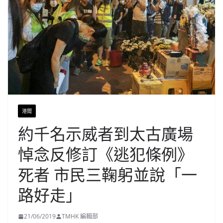
港聞
約千名示威者到太古廣場
悼念反修訂《逃犯條例》
死者 市民三鞠躬並說「一
路好走」
21/06/2019
TMHK 編輯部