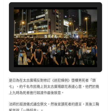
是日為在太古廣場反對修訂《逃犯條例》墮樓男死者「頭
七」，約千名市民晚上到太古廣場獻花表達心意，他們於晚
上九時為死者進行超渡作最後致意。
法師於超渡儀式誦念祭文，然後宣讀死者的遺言，其後三鞠
躬並說「一路好走」。