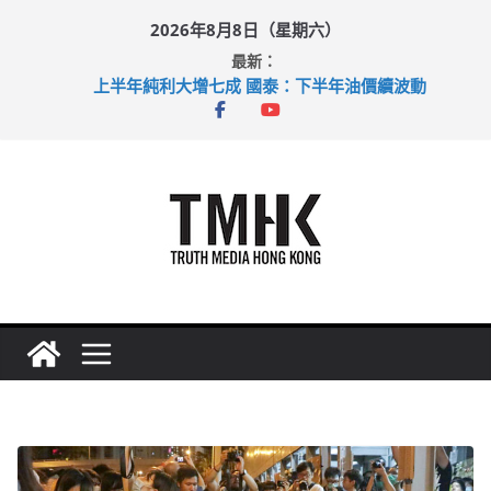
Skip
2026年8月8日（星期六）
to
最新：
content
上半年純利大增七成 國泰：下半年油價續波動
拜仁熱身賽挫維拉 啟德主場館奪錦標
性罪行修例獲九成支持 鄧炳強：爭取今屆任期內完成立法
涉造假公屋富戶申報表 倉管員准保釋候訊
足球盛會次場激戰 祖雲達斯挫車路士