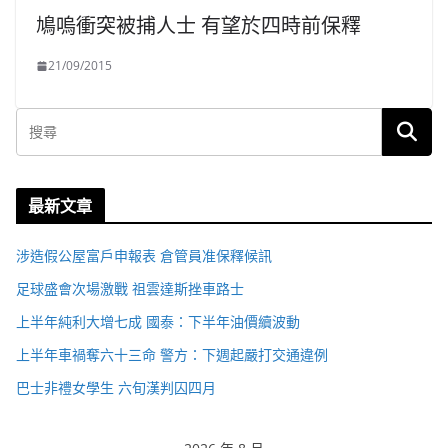
鳩嗚衝突被捕人士 有望於四時前保釋
21/09/2015
最新文章
涉造假公屋富戶申報表 倉管員准保釋候訊
足球盛會次場激戰 祖雲達斯挫車路士
上半年純利大增七成 國泰：下半年油價續波動
上半年車禍奪六十三命 警方：下週起嚴打交通違例
巴士非禮女學生 六旬漢判囚四月