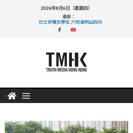
Skip
2026年8月6日（星期四）
to
最新：
content
巴士非禮女學生 六旬漢判囚四月
涉造假公屋富戶申報表 倉管員准保釋候訊
足球盛會次場激戰 祖雲達斯挫車路士
上半年純利大增七成 國泰：下半年油價續波動
上半年車禍奪六十三命 警方：下週起嚴打交通違例