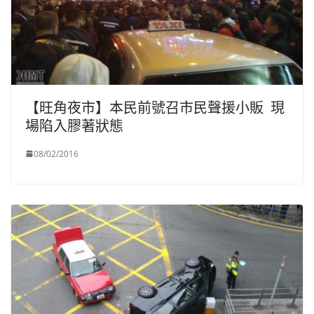
【旺角夜市】本民前號召市民聲援小販 現
場陷入膠著狀態
08/02/2016