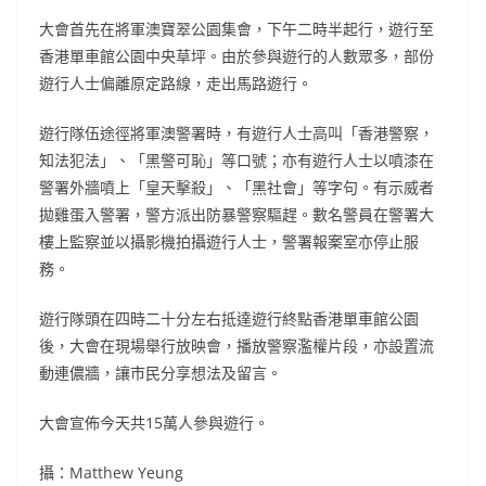
大會首先在將軍澳寶翠公園集會，下午二時半起行，遊行至
香港單車館公園中央草坪。由於參與遊行的人數眾多，部份
遊行人士偏離原定路線，走出馬路遊行。
遊行隊伍途徑將軍澳警署時，有遊行人士高叫「香港警察，
知法犯法」、「黑警可恥」等口號；亦有遊行人士以噴漆在
警署外牆噴上「皇天擊殺」、「黑社會」等字句。有示威者
拋雞蛋入警署，警方派出防暴警察驅趕。數名警員在警署大
樓上監察並以攝影機拍攝遊行人士，警署報案室亦停止服
務。
遊行隊頭在四時二十分左右抵達遊行終點香港單車館公園
後，大會在現場舉行放映會，播放警察濫權片段，亦設置流
動連儂牆，讓市民分享想法及留言。
大會宣佈今天共15萬人參與遊行。
攝：Matthew Yeung