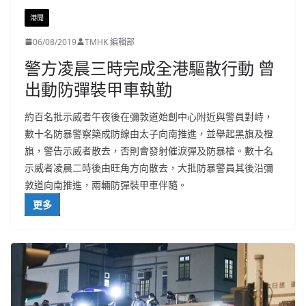
港聞
06/08/2019
TMHK 編輯部
警方凌晨三時完成全港驅散行動 曾
出動防彈裝甲車執勤
約百名批示威者午夜後在彌敦道始創中心附近與警員對峙，
數十名防暴警察築成防線由太子向南推進，並舉起黑旗及橙
旗，警告示威者散去，否則會發射催淚彈及防暴槍。數十名
示威者凌晨二時後由旺角方向散去，大批防暴警員其後沿彌
敦道向南推進，兩輛防彈裝甲車伴隨。
更多