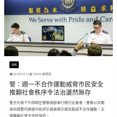
港聞
06/08/2019
TMHK 編輯部
警：週一不合作運動威脅市民安全
推翻社會秩序令法治盪然無存
警方代表下午四時在警察總部舉行例行記者會，警察公共關
係科總警司謝振中批評示威者將示威包裝成不合作運動，企
圖癱瘓社會令市民惶恐。