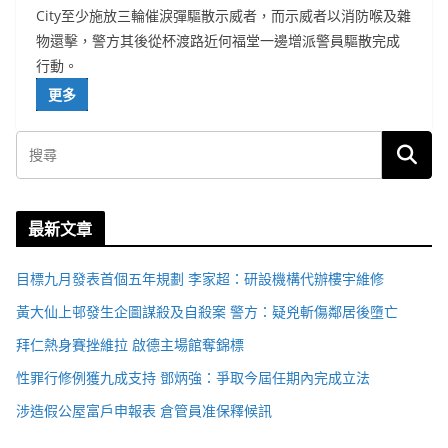
City至少施放三輪催淚彈驅散示威者，而示威者以消防喉及雜
物還擊，警方其後從杯渡路近何福堂一邊增派警員驅散完成
行動。
更多
最新文章
目標九月發表首個五年規劃 李家超：研設機構代辦樓宇維修
黃大仙上邨發生企圖謀殺及自殺案 警方：疑兇斬傷鄰居後墮亡
拜仁熱身賽挫維拉 啟德主場館奪錦標
性罪行修例獲九成支持 鄧炳強：爭取今屆任期內完成立法
涉造假公屋富戶申報表 倉管員准保釋候訊