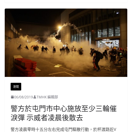
港聞
06/08/2019
TMHK 編輯部
警方於屯門市中心施放至少三輪催
淚彈 示威者凌晨後散去
警方凌晨零時十五分左右完成屯門驅散行動，於杯渡路近V