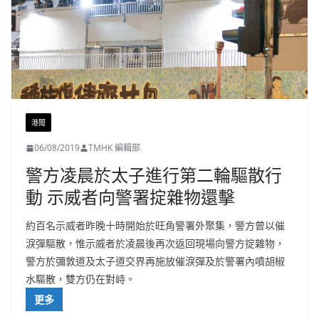
港聞
06/08/2019
TMHK 編輯部
警方凌晨於太子進行第二輪驅散行
動 示威者向警署掟雜物還擊
約百名示威者昨晚十時開始於旺角警署外聚集，警方曾以催
淚彈驅散，惟示威者於凌晨後再次返回現場向警方掟雜物，
警方於彌敦道及太子道交界再施放催淚彈及於警署內噴胡椒
水驅散，雙方仍在對峙。
更多