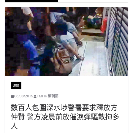
港聞
06/08/2019
TMHK 編輯部
數百人包圍深水埗警署要求釋放方
仲賢 警方凌晨前放催淚彈驅散拘多
人