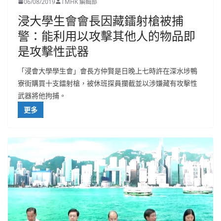
06/08/2019
TMHK 編輯部
浸大學生會會長因藏鐳射槍被捕
警：能利用以攻擊其他人的物品即
是攻擊性武器
「浸會大學學生會」會長方仲賢是日晚上七時許在深水埗鴨
寮街購買十支鐳射槍，被休班探員攔截並以涉嫌藏有攻擊性
武器將他拘捕。
更多