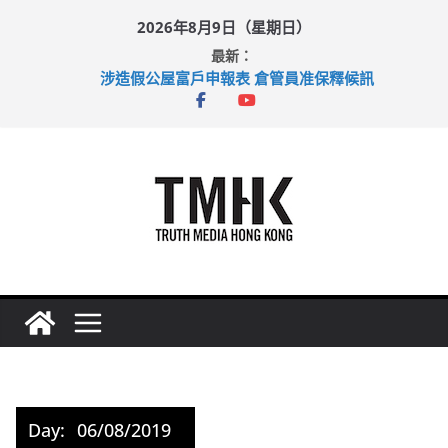
Skip
2026年8月9日（星期日）
to
最新：
content
涉造假公屋富戶申報表 倉管員准保釋候訊
目標九月發表首個五年規劃 李家超：研設機構代辦樓宇維修
黃大仙上邨發生企圖謀殺及自殺案 警方：疑兇斬傷鄰居後墮亡
拜仁熱身賽挫維拉 啟德主場館奪錦標
性罪行修例獲九成支持 鄧炳強：爭取今屆任期內完成立法
Day:
06/08/2019