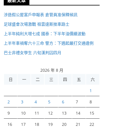
最新文章
涉造假公屋富戶申報表 倉管員准保釋候訊
足球盛會次場激戰 祖雲達斯挫車路士
上半年純利大增七成 國泰：下半年油價續波動
上半年車禍奪六十三命 警方：下週起嚴打交通違例
巴士非禮女學生 六旬漢判囚四月
2026 年 8 月
日
一
二
三
四
五
六
1
2
3
4
5
6
7
8
9
10
11
12
13
14
15
16
17
18
19
20
21
22