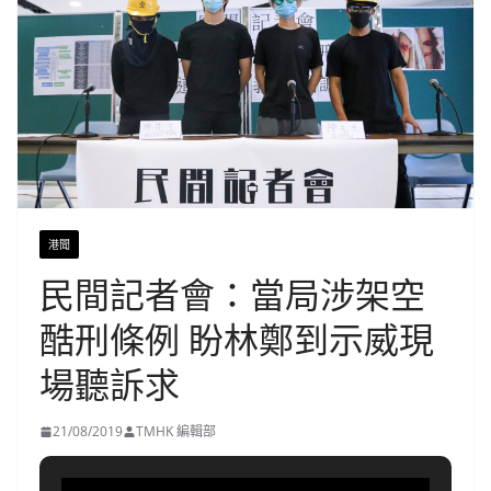
港聞
民間記者會：當局涉架空
酷刑條例 盼林鄭到示威現
場聽訴求
21/08/2019
TMHK 編輯部