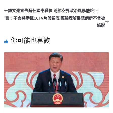
譚文豪宣佈辭任國泰職位 盼航空界政治風暴能終止
警：不會將港鐵CCTV片段留底 經驗理解醫院病房不會被
錄影
你可能也喜歡