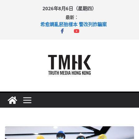
Skip
2026年8月6日（星期四）
to
最新：
content
希愈調亂胚胎樣本 警改列詐騙案
足球盛會次場激戰 祖雲達斯挫車路士
上半年純利大增七成 國泰：下半年油價續波動
上半年車禍奪六十三命 警方：下週起嚴打交通違例
巴士非禮女學生 六旬漢判囚四月