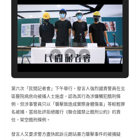
第六次「民間記者會」下午舉行，發言人強烈譴責警員在北
區醫院病房向被捕人士施虐，認為其行為涉嫌觸犯酷刑條
例，但涉事警員只以「襲擊致造成實際身體傷害」等較輕罪
名被捕，當局批評拒絕履行《聯合國禁止酷刑公約》的責
任，架空酷刑條例。
發言人又要求警方盡快起訴元朗站暴力襲擊事件的被捕疑