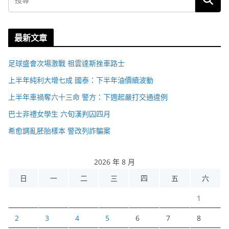
最新文章
足球盛會次場激戰 祖雲達斯挫車路士
上半年純利大增七成 國泰：下半年油價續波動
上半年車禍奪六十三命 警方：下週起嚴打交通違例
巴士非禮女學生 六旬漢判囚四月
希愈調亂胚胎樣本 警改列詐騙案
2026 年 8 月
日
一
二
三
四
五
六
1
2
3
4
5
6
7
8