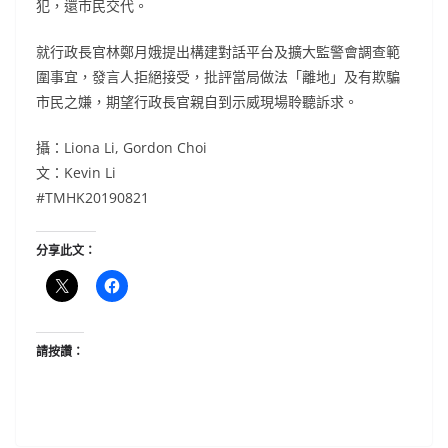
犯，還市民交代。
就行政長官林鄭月娥提出構建對話平台及擴大監警會調查範
圍事宜，發言人拒絕接受，批評當局做法「離地」及有欺騙
市民之嫌，期望行政長官親自到示威現場聆聽訴求。
攝：Liona Li, Gordon Choi
文：Kevin Li
#TMHK20190821
分享此文：
請按讚：