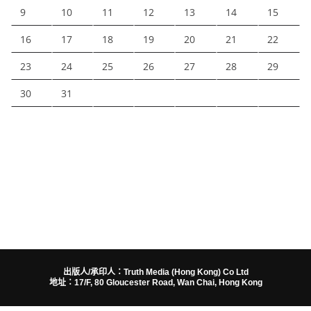
9
10
11
12
13
14
15
16
17
18
19
20
21
22
23
24
25
26
27
28
29
30
31
出版人/承印人：Truth Media (Hong Kong) Co Ltd
地址：17/F, 80 Gloucester Road, Wan Chai, Hong Kong