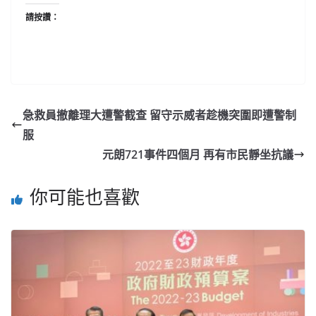
請按讚：
急救員撤離理大遭警截查 留守示威者趁機突圍即遭警制
服
元朗721事件四個月 再有市民靜坐抗議
你可能也喜歡