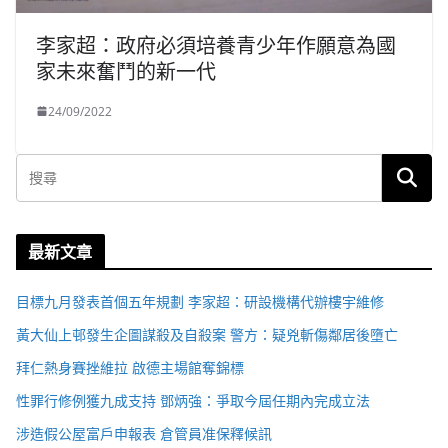
李家超：政府必須培養青少年作願意為國
家未來奮鬥的新一代
24/09/2022
最新文章
目標九月發表首個五年規劃 李家超：研設機構代辦樓宇維修
黃大仙上邨發生企圖謀殺及自殺案 警方：疑兇斬傷鄰居後墮亡
拜仁熱身賽挫維拉 啟德主場館奪錦標
性罪行修例獲九成支持 鄧炳強：爭取今屆任期內完成立法
涉造假公屋富戶申報表 倉管員准保釋候訊