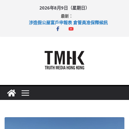
Skip
2026年8月9日（星期日）
to
最新：
content
涉造假公屋富戶申報表 倉管員准保釋候訊
目標九月發表首個五年規劃 李家超：研設機構代辦樓宇維修
黃大仙上邨發生企圖謀殺及自殺案 警方：疑兇斬傷鄰居後墮亡
拜仁熱身賽挫維拉 啟德主場館奪錦標
性罪行修例獲九成支持 鄧炳強：爭取今屆任期內完成立法