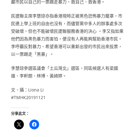
籲市民以自己的一票踢走暴力，救自己、救香港。
民建聯主席李慧琼亦指香港現時正被黑色恐怖暴力籠罩，市
民連上學上班的自由也沒有，而儘管黨中多人的辦事處多次
受破壞，但也不能破壞民建聯服務香港的決心 。李又指如果
他們因為黑色暴力而害怕，便沒有人再能夠幫助香港市民。
李呼籲反對暴力、希望香港可以重新出發的市民出來投票，
以一票踢走「黑暴」。
李慧琼參選區議會「土瓜灣北」選區，同區候選人有梁國
雄、李軒朗、林博、黃綺婷。
文、攝：Liona Li
#TMHK20191121
分享此文：