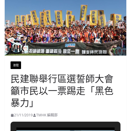
港聞
民建聯舉行區選誓師大會
籲市民以一票踢走「黑色
暴力」
21/11/2019
TMHK 編輯部