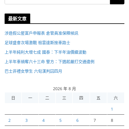
最新文章
涉造假公屋富戶申報表 倉管員准保釋候訊
足球盛會次場激戰 祖雲達斯挫車路士
上半年純利大增七成 國泰：下半年油價續波動
上半年車禍奪六十三命 警方：下週起嚴打交通違例
巴士非禮女學生 六旬漢判囚四月
2026 年 8 月
日
一
二
三
四
五
六
1
2
3
4
5
6
7
8