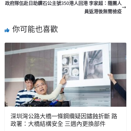
政府隊伍赴日助鑽石公主號350港人回港 李家超：隨團人
員返港後無需檢疫
你可能也喜歡
深圳灣公路大橋一條鋼纜疑因鏽蝕折斷 路
政署：大橋結構安全 三週內更換部件