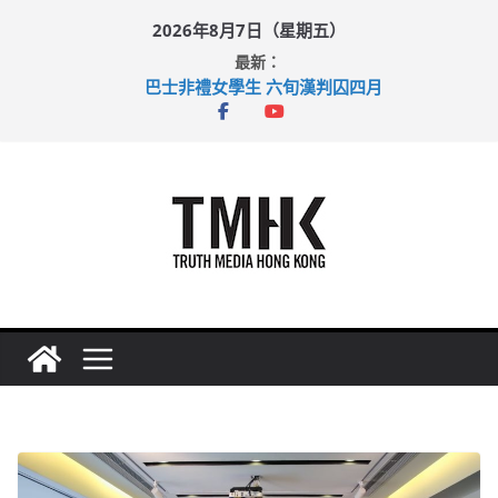
Skip
2026年8月7日（星期五）
to
最新：
content
巴士非禮女學生 六旬漢判囚四月
涉造假公屋富戶申報表 倉管員准保釋候訊
足球盛會次場激戰 祖雲達斯挫車路士
上半年純利大增七成 國泰：下半年油價續波動
上半年車禍奪六十三命 警方：下週起嚴打交通違例