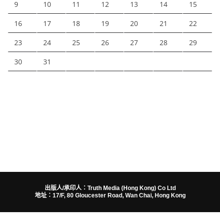
9
10
11
12
13
14
15
16
17
18
19
20
21
22
23
24
25
26
27
28
29
30
31
出版人/承印人：Truth Media (Hong Kong) Co Ltd
地址：17/F, 80 Gloucester Road, Wan Chai, Hong Kong