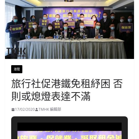
港聞
旅行社促港鐵免租紓困 否
則或熄燈表達不滿
17/02/2020
TMHK 編輯部