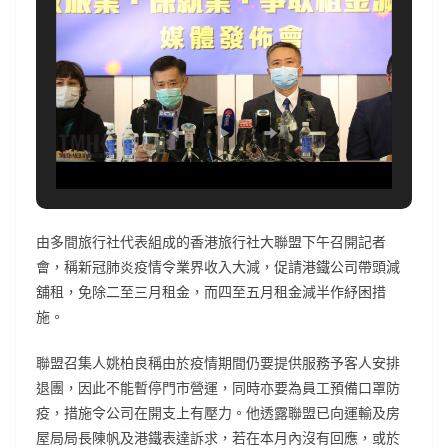
由多間旅行社代表組成的香港旅行社大聯盟下午召開記者
會，稱新冠肺炎疫情令業界收入大減，促請港鐵公司帶頭減
舖租，免除二至三月租金，而四至五月租金減半作紓困措
施。
聯盟召集人姚柏良稱由於疫情期間仍要提供服務予客人安排
退團，因此不能暫停門市營運，同時亦要為員工預備口罩防
疫，措施令公司在開支上有壓力。他透露聯盟已向運輸及房
屋局局長陳帆及港鐵表達訴求，若在本月內沒有回應，或於