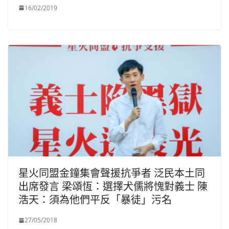
16/02/2019
星火同盟金鐘集會聲援抗爭者 泛民本土同
出席發言 梁頌恆：選擇犬儒將愧對義士 陳
浩天：須為他們平反「暴徒」污名
27/05/2018