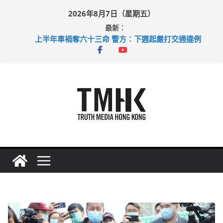
Skip
2026年8月7日（星期五）
to
最新：
content
上半年車禍奪六十三命 警方：下週起嚴打交通違例
性罪行修例獲九成支持 鄧炳強：爭取今屆任期內完成立法
涉造假公屋富戶申報表 倉管員准保釋候訊
足球盛會次場激戰 祖雲達斯挫車路士
上半年純利大增七成 國泰：下半年油價續波動