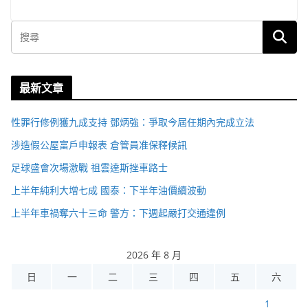
最新文章
性罪行修例獲九成支持 鄧炳強：爭取今屆任期內完成立法
涉造假公屋富戶申報表 倉管員准保釋候訊
足球盛會次場激戰 祖雲達斯挫車路士
上半年純利大增七成 國泰：下半年油價續波動
上半年車禍奪六十三命 警方：下週起嚴打交通違例
2026 年 8 月
日
一
二
三
四
五
六
1