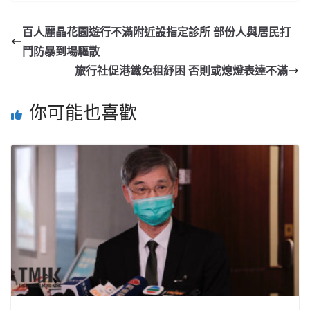
百人麗晶花園遊行不滿附近設指定診所 部份人與居民打
鬥防暴到場驅散
旅行社促港鐵免租紓困 否則或熄燈表達不滿
你可能也喜歡