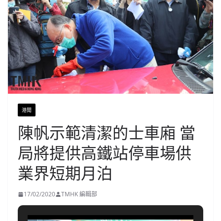
港聞
陳帆示範清潔的士車廂 當
局將提供高鐵站停車場供
業界短期月泊
17/02/2020
TMHK 編輯部