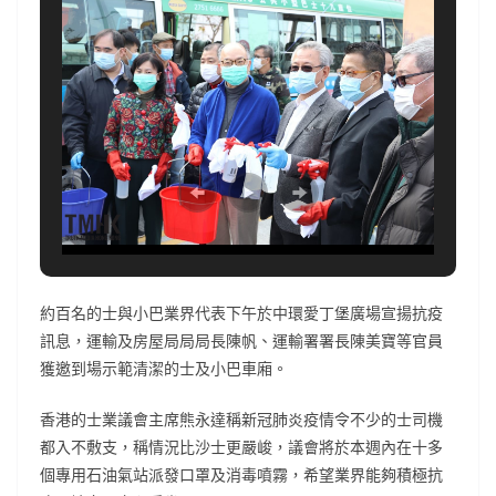
約百名的士與小巴業界代表下午於中環愛丁堡廣場宣揚抗疫
訊息，運輸及房屋局局局長陳帆、運輸署署長陳美寶等官員
獲邀到場示範清潔的士及小巴車廂。
香港的士業議會主席熊永達稱新冠肺炎疫情令不少的士司機
都入不敷支，稱情況比沙士更嚴峻，議會將於本週內在十多
個專用石油氣站派發口罩及消毒噴霧，希望業界能夠積極抗