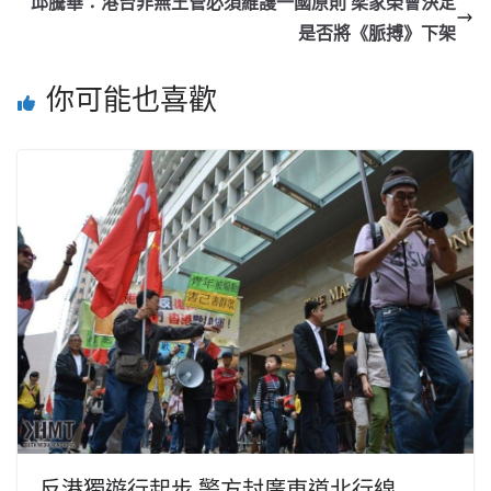
邱騰華：港台非無王管必須維護一國原則 梁家榮會決定
是否將《脈搏》下架
你可能也喜歡
反港獨遊行起步 警方封廣東道北行線