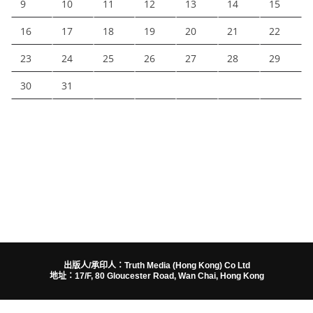
9
10
11
12
13
14
15
16
17
18
19
20
21
22
23
24
25
26
27
28
29
30
31
出版人/承印人：Truth Media (Hong Kong) Co Ltd
地址：17/F, 80 Gloucester Road, Wan Chai, Hong Kong