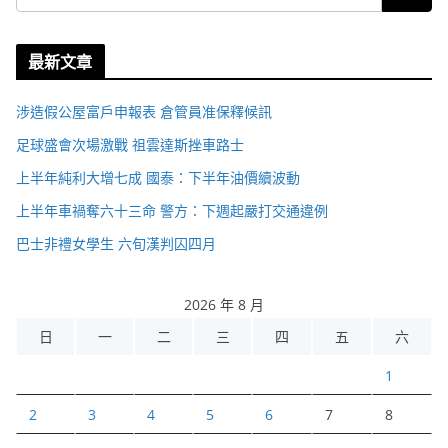
最新文章
涉造假公屋富戶申報表 倉管員准保釋候訊
足球盛會次場激戰 祖雲達斯挫車路士
上半年純利大增七成 國泰：下半年油價續波動
上半年車禍奪六十三命 警方：下週起嚴打交通違例
巴士非禮女學生 六旬漢判囚四月
2026 年 8 月
日
一
二
三
四
五
六
1
2
3
4
5
6
7
8