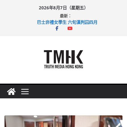
Skip
2026年8月7日（星期五）
to
最新：
content
巴士非禮女學生 六旬漢判囚四月
涉造假公屋富戶申報表 倉管員准保釋候訊
足球盛會次場激戰 祖雲達斯挫車路士
上半年純利大增七成 國泰：下半年油價續波動
上半年車禍奪六十三命 警方：下週起嚴打交通違例